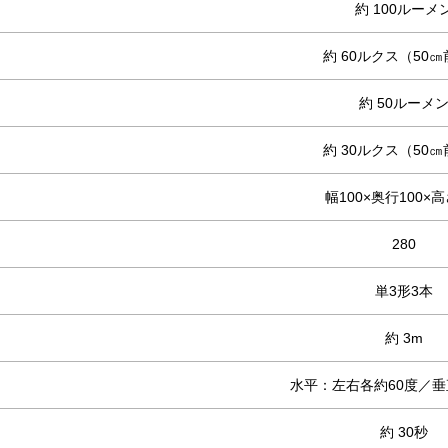
約 100ルーメ
約 60ルクス（50
約 50ルーメ
約 30ルクス（50
幅100×奥行100×高
280
単3形3本
約 3m
水平：左右各約60度／垂
約 30秒