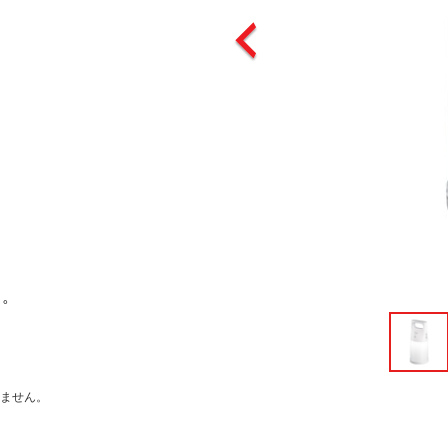
。
）。
ません。