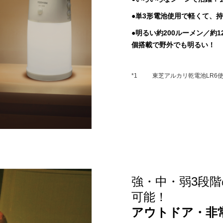
●単3形電池使用で軽くて、
●明るい約200ルーメン／約1
個搭載で野外でも明るい！
*1
東芝アルカリ乾電池LR6
強・中・弱3段
可能！
アウトドア・非