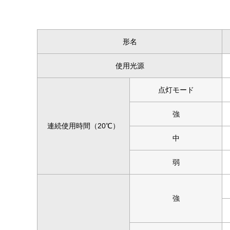
形名
使用光源
点灯モード
強
連続使用時間（20℃）
中
弱
強