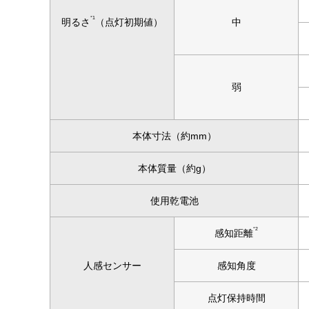
*1
明るさ
（点灯初期値）
中
弱
本体寸法（約mm）
本体質量（約g）
使用乾電池
*2
感知距離
人感センサー
感知角度
点灯保持時間