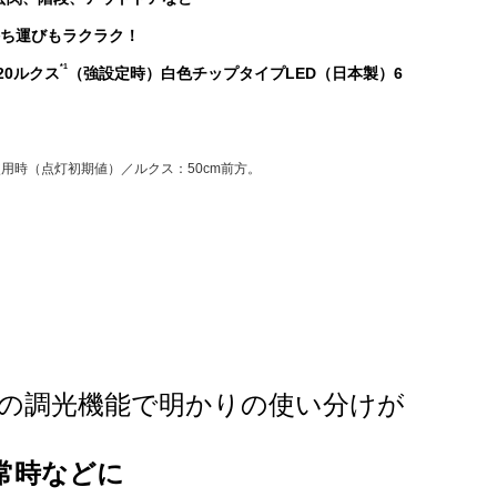
持ち運びもラクラク！
*1
20ルクス
（強設定時）白色チップタイプLED（日本製）6
使用時（点灯初期値）／ルクス：50cm前方。
階の調光機能で明かりの使い分けが
常時などに