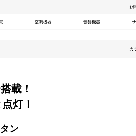
お
電
空調機器
音響機器
サ
カ
ー搭載！
と点灯！
ンタン