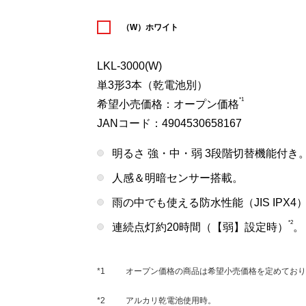
（W）ホワイト
LKL-3000(W)
単3形3本（乾電池別）
*1
希望小売価格：オープン価格
JANコード：4904530658167
明るさ 強・中・弱 3段階切替機能付き
人感＆明暗センサー搭載。
雨の中でも使える防水性能（JIS IPX4
*2
連続点灯約20時間（【弱】設定時）
。
*1
オープン価格の商品は希望小売価格を定めており
*2
アルカリ乾電池使用時。