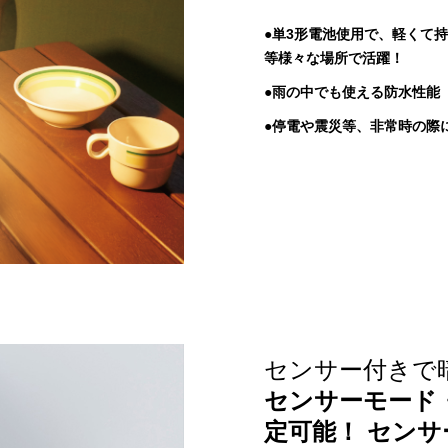
●単3形電池使用で、軽くて
等様々な場所で活躍！
●雨の中でも使える防水性能（防
●停電や震災等、非常時の際
センサー付きで
センサーモード
定可能！ セン