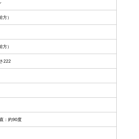
ン
㎝前方）
ン
㎝前方）
さ222
直：約90度