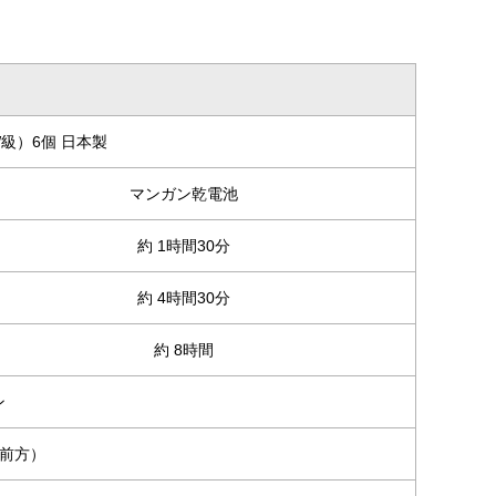
W級）6個 日本製
マンガン乾電池
約 1時間30分
約 4時間30分
約 8時間
ン
㎝前方）