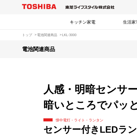
キッチン家電
生活家
トップ
電池関連商品
LKL-3000
電池関連商品
人感・明暗センサ
暗いところでパッ
懐中電灯・ライト・ランタン
センサー付きLEDラ