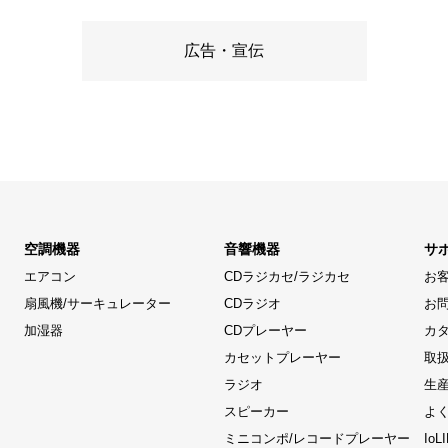
広告・宣伝
空調機器
音響機器
サ
エアコン
CDラジカセ/ラジカセ
お
扇風機/サーキュレーター
CDラジオ
お
加湿器
CDプレーヤー
カ
カセットプレーヤー
取
ラジオ
生
スピーカー
よ
ミニコンポ/レコードプレーヤー
Io