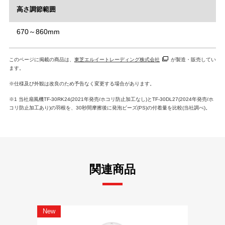
高さ調節範囲
670～860mm
このページに掲載の商品は、
東芝エルイートレーディング株式会社
が製造・販売してい
ます。
※仕様及び外観は改良のため予告なく変更する場合があります。
※1 当社扇風機TF-30RK24(2021年発売/ホコリ防止加工なし)とTF-30DL27(2024年発売/ホ
コリ防止加工あり)の羽根を、30秒間摩擦後に発泡ビーズ(PS)の付着量を比較(当社調べ)。
関連商品
New