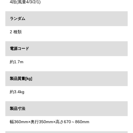
4段(風量4/3/2/1)
ランダム
2 種類
電源コード
約1.7m
製品質量[kg]
約3.4kg
製品寸法
幅360mm×奥行350mm×高さ670～860mm