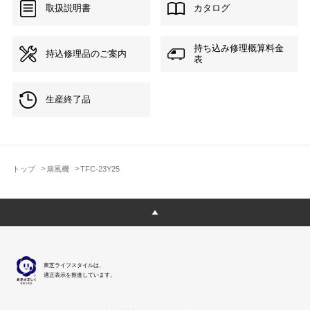
取扱説明書
カタログ
持ち込み修理概算料金
持込修理品のご案内
表
生産終了品
トップ
扇風機
TFC-23Y25
東芝ライフスタイルは、
適正表示を推進しています。