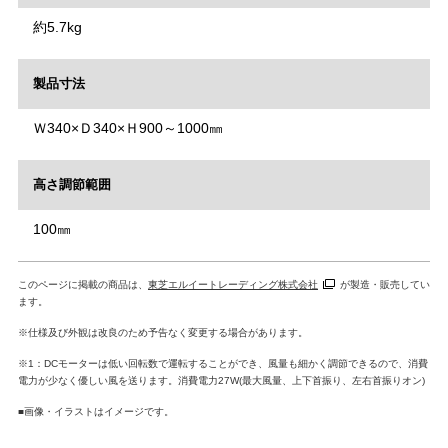
約5.7kg
製品寸法
Ｗ340×Ｄ340×Ｈ900～1000㎜
高さ調節範囲
100㎜
このページに掲載の商品は、
東芝エルイートレーディング株式会社
が製造・販売してい
ます。
※仕様及び外観は改良のため予告なく変更する場合があります。
※1：DCモーターは低い回転数で運転することができ、風量も細かく調節できるので、消費
電力が少なく優しい風を送ります。消費電力27W(最大風量、上下首振り、左右首振りオン)
■画像・イラストはイメージです。