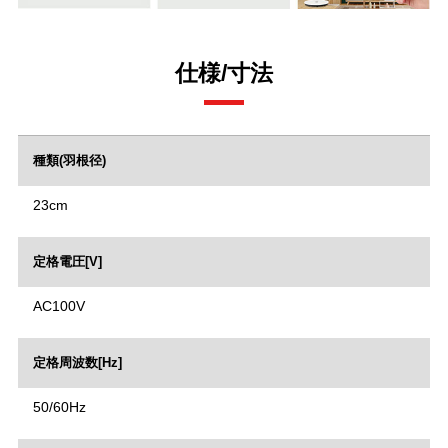
仕様/寸法
種類(羽根径)
23cm
定格電圧[V]
AC100V
定格周波数[Hz]
50/60Hz