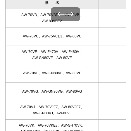
形 名
左右にスワイプできます
AW-70VB、AW-70VBE2、AW-80VB、
AW-80VBE2
AW-70VC、AW-75VCE3、AW-80VC
AW-70VE、AW-E470V、AW-E480V、
AW-GN80VE、AW-80VE
AW-70VF、AW-GN80VF、AW-80VF
AW-70VG、AW-GN80VG、AW-80VG
AW-70VJ、AW-70VJE7、AW-80VJE7、
AW-GN80VJ、AW-80VJ
AW-70VK、AW-70VKE8、AW-GH70VK、