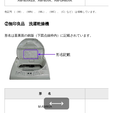
AW-80VKE8、AW-80VK、AW-GH80VK
色記号 （（W）、（WN）、（WL）、（WC）、（C）など） は省略しています。
②無印良品 洗濯乾燥機
形名は蓋裏面の銘版（下図点線枠内）に記載されています。
形 名
左右にスワイプできます
M-AW80A