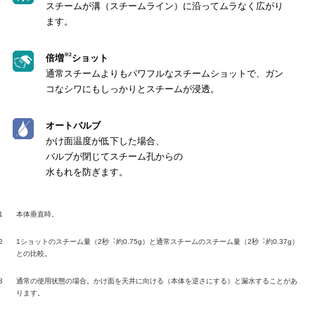
スチームが溝（スチームライン）に沿ってムラなく広がり
ます。
※2
倍増
ショット
通常スチームよりもパワフルなスチームショットで、ガン
コなシワにもしっかりとスチームが浸透。
オートバルブ
かけ面温度が低下した場合、
バルブが閉じてスチーム孔からの
水もれを防ぎます。
1
本体垂直時。
2
1ショットのスチーム量（2秒︓約0.75g）と通常スチームのスチーム量（2秒︓約0.37g）
との比較。
3
通常の使用状態の場合。かけ面を天井に向ける（本体を逆さにする）と漏水することがあ
ります。