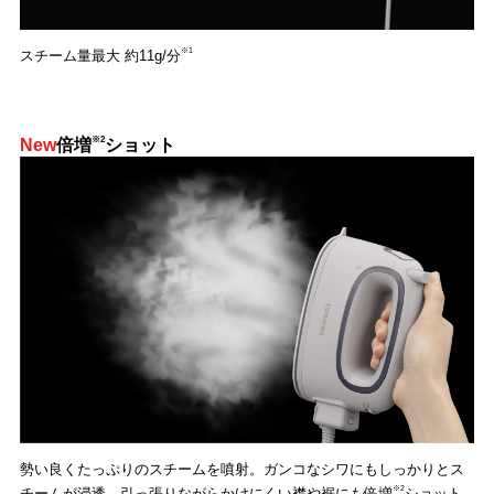
※1
スチーム量最大 約11g/分
※2
New
倍増
ショット
勢い良くたっぷりのスチームを噴射。ガンコなシワにもしっかりとス
※2
チームが浸透。引っ張りながらかけにくい襟や裾にも倍増
ショット