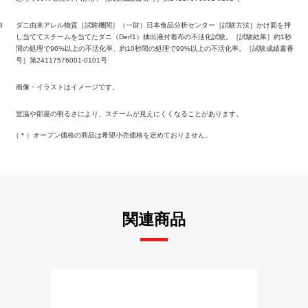
3
ダニ由来アレル物質［試験機関］（一財）日本食品分析センター［試験方法］かけ面を押
し当ててスチームを当てたダニ（Derf1）抽出液付着布の不活化試験。［試験結果］約1秒
間の処理で96%以上の不活化率、約10秒間の処理で99%以上の不活化率。［試験成績書番
号］第24117576001-0101号
画像・イラストはイメージです。
室温や部屋の明るさにより、スチームが見えにくくなることがあります。
（＊）オープン価格の商品は希望小売価格を定めておりません。
関連商品