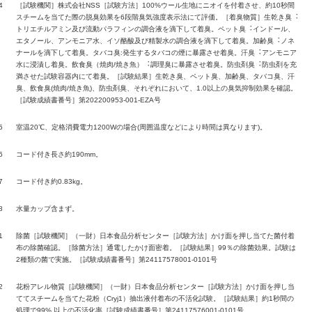
4
［試験機関］株式会社NSS［試験方法］100%ウール生地にニオイを付着させ、約10秒間
スチームを当てた際の脱臭効果を6段階臭気強度表示法にて評価。［着臭物質］生乾き臭︓
トリエチルアミン及び流動パラフィンの調合液を滴下して着臭。ペット臭︓インドール、
エタノール、アンモニア水、イソ酪酸及び精製水の調合液を滴下して着臭。加齢臭︓ノネ
ナールを滴下して着臭。タバコ臭:発生するタバコの煙に暴露させ着臭。汗臭︓アンモニア
水に浸漬し着臭。飲食臭（焼肉/焼き魚）︓調理臭に暴露させ着臭。防虫剤臭︓防虫剤を充
満させた試験容器内にて着臭。［試験結果］生乾き臭、ペット臭、加齢臭、タバコ臭、汗
臭、飲食臭(焼肉/焼き魚)、防虫剤臭、それぞれにおいて、1.0以上の臭気抑制効果を確認。
［試験成績書番号］第202200953-001-EZA号
5
室温20℃、定格消費電力1200Wの場合(周囲温度などにより時間は異なります)。
6
コード付き長さ約190mm。
7
コード付き約0.83kg。
8
水量カップ含まず。
1
除菌［試験機関］（一財）日本食品分析センター［試験方法］かけ面を押し当てた菌付着
布の除菌確認。［除菌方法］通電したかけ面密着。［試験結果］99％の除菌効果。試験は
2種類の菌で実施。［試験成績書番号］第24117578001-0101号
2
花粉アレル物質［試験機関］（一財）日本食品分析センター［試験方法］かけ面を押し当
ててスチームを当てた花粉（Cryj1）抽出液付着布の不活化試験。［試験結果］約1秒間の
処理で99% 以上の不活化率［試験成績書番号］第24117576001-0101号