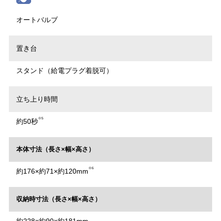
オートバルブ
置き台
スタンド（給電プラグ着脱可）
立ち上り時間
※5
約50秒
本体寸法（長さ×幅×高さ）
※6
約176×約71×約120mm
収納時寸法（長さ×幅×高さ）
約228×約90×約181mm