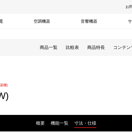
お
電
空調機器
音響機器
サ
商品一覧
比較表
商品特長
コンテン
濯機)
W)
概要
機能一覧
寸法・仕様