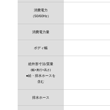
消費電力
（50/60Hz）
消費電力量
ボディ幅
総外形寸法/質量
(幅×奥行×高さ)
●給・排水ホースを
含む
排水ホース