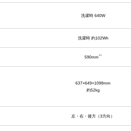
洗濯時 640W
洗濯時 約102Wh
※1
590mm
637×649×1098mm
約52kg
左・右・後方（3方向）