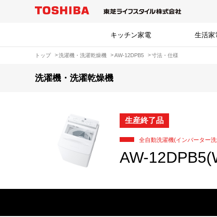
キッチン家電
生活家
トップ
洗濯機・洗濯乾燥機
AW-12DPB5
寸法・仕様
洗濯機・洗濯乾燥機
生産終了品
全自動洗濯機(インバーター洗
AW-12DPB5(