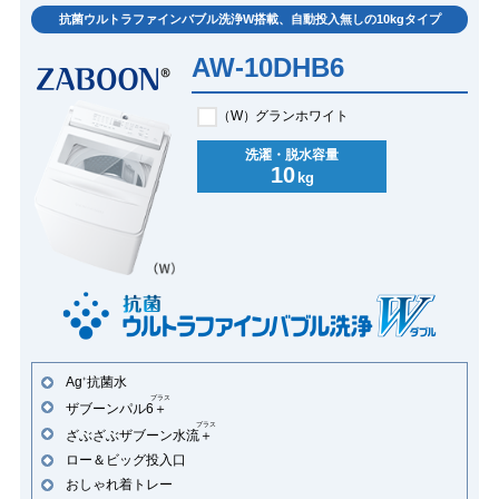
抗菌ウルトラファインバブル洗浄W搭載、自動投入無しの10kgタイプ
AW-10DHB6
（W）
グランホワイト
洗濯・脱水容量
10
kg
Ag
抗菌水
+
プラス
ザブーンパル6
＋
プラス
ざぶざぶザブーン水流
＋
ロー＆ビッグ投入口
おしゃれ着トレー