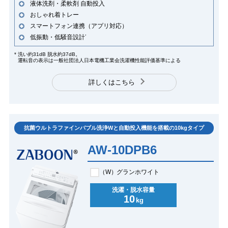
液体洗剤・柔軟剤 自動投入
おしゃれ着トレー
スマートフォン連携（アプリ対応）
低振動・低騒音設計
*
*
洗い約31dB 脱水約37dB。
運転音の表示は一般社団法人日本電機工業会洗濯機性能評価基準による
詳しくはこちら
抗菌ウルトラファインバブル洗浄Wと自動投入機能を搭載の10kgタイプ
AW-10DPB6
（W）
グランホワイト
洗濯・脱水容量
10
kg