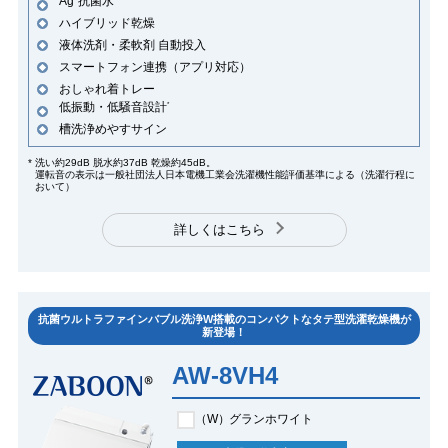
Ag
抗菌水
ハイブリッド乾燥
液体洗剤・柔軟剤 自動投入
スマートフォン連携（アプリ対応）
おしゃれ着トレー
低振動・低騒音設計
*
槽洗浄めやすサイン
*
洗い約29dB 脱水約37dB 乾燥約45dB。
運転音の表示は一般社団法人日本電機工業会洗濯機性能評価基準による（洗濯行程に
おいて）
詳しくはこちら
抗菌ウルトラファインバブル洗浄W搭載のコンパクトなタテ型洗濯乾燥機が
新登場！
AW-8VH4
（W）
グランホワイト