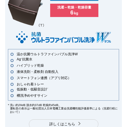
洗濯～乾燥・乾燥容量
6
kg
温か抗菌ウルトラファインバブル洗浄W
Ag
抗菌水
+
ハイブリッド乾燥
液体洗剤・柔軟剤 自動投入
スマートフォン連携（アプリ対応）
おしゃれ着トレー
低振動・低騒音設計
*
槽洗浄めやすサイン
*
洗い約29dB 脱水約37dB 乾燥約45dB。
運転音の表示は一般社団法人日本電機工業会洗濯機性能評価基準による（洗濯行程に
おいて）
詳しくはこちら