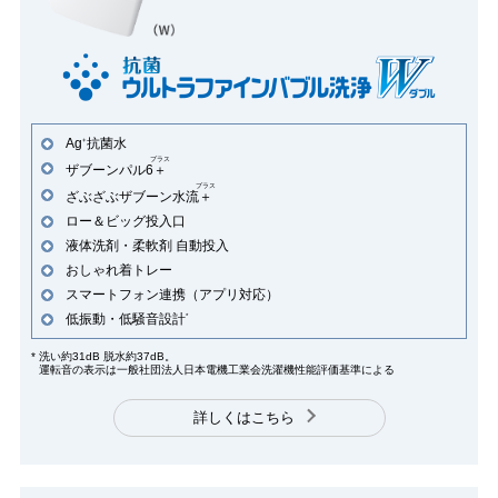
Ag
抗菌水
+
プラス
ザブーンパル6
＋
プラス
ざぶざぶザブーン水流
＋
ロー＆ビッグ投入口
液体洗剤・柔軟剤 自動投入
おしゃれ着トレー
スマートフォン連携（アプリ対応）
低振動・低騒音設計
*
*
洗い約31dB 脱水約37dB。
運転音の表示は一般社団法人日本電機工業会洗濯機性能評価基準による
詳しくはこちら