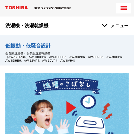
洗濯機・洗濯乾燥機
メニュー
低振動・低騒音設計
全自動洗濯機・タテ型洗濯乾燥機
（AW-12DPB6、AW-10DPB6、AW-10DHB6、AW-9DPB6、AW-8DPB6、AW-9DHB6、
AW-8DHB6、AW-12VP4、AW-10VP4、AW-8VH4）