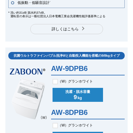
低振動・低騒音設計
*
*
洗い約31dB 脱水約37dB。
運転音の表示は一般社団法人日本電機工業会洗濯機性能評価基準による
詳しくはこちら
抗菌ウルトラファインバブル洗浄Wと自動投入機能を搭載の9/8kgタイプ
AW-9DPB6
（W）
グランホワイト
洗濯・脱水容量
9
kg
AW-8DPB6
（W）
グランホワイト