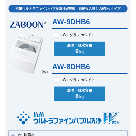
抗菌ウルトラファインバブル洗浄W搭載、自動投入無しの9/8kgタイプ
AW-9DHB6
（W）
グランホワイト
洗濯・脱水容量
9
kg
AW-8DHB6
（W）
グランホワイト
洗濯・脱水容量
8
kg
Ag
抗菌水
+