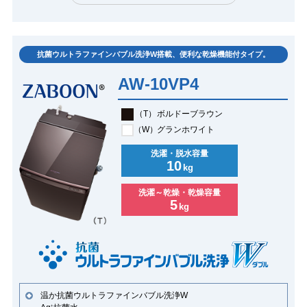
抗菌ウルトラファインバブル洗浄W搭載、便利な乾燥機能付タイプ。
AW-10VP4
（T）
ボルドーブラウン
（W）
グランホワイト
洗濯・脱水容量
10
kg
洗濯～乾燥・乾燥容量
5
kg
温か抗菌ウルトラファインバブル洗浄W
+