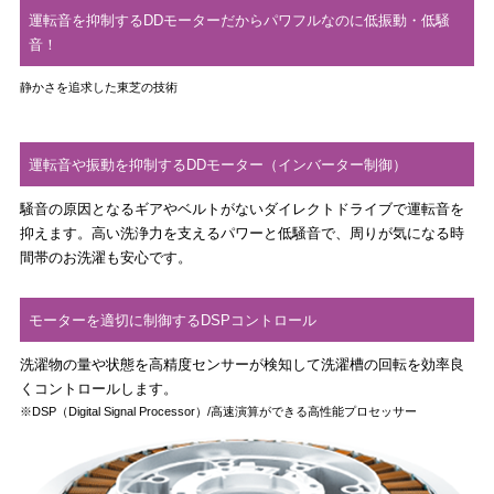
運転音を抑制するDDモーターだからパワフルなのに低振動・低騒
音！
静かさを追求した東芝の技術
運転音や振動を抑制するDDモーター
（インバーター制御）
騒音の原因となるギアやベルトがないダイレクトドライブで運転音を
抑えます。高い洗浄力を支えるパワーと低騒音で、周りが気になる時
間帯のお洗濯も安心です。
モーターを適切に制御するDSPコントロール
洗濯物の量や状態を高精度センサーが検知して洗濯槽の回転を効率良
くコントロールします。
※
DSP（Digital Signal Processor）/高速演算ができる高性能プロセッサー