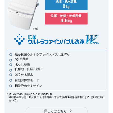
洗濯・脱水容量
8
kg
洗濯～乾燥・乾燥容量
4.5
kg
温か抗菌ウルトラファインバブル洗浄W
Ag
抗菌水
+
水なし乾燥
低振動・低騒音設計
*
ほぐせる脱水
自動お掃除モード
槽洗浄めやすサイン
*
洗い約26dB 脱水約37dB 乾燥約45dB。
運転音の表示は一般社団法人日本電機工業会洗濯機性能評価基準による（洗濯行程に
おいて）
詳しくはこちら