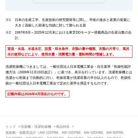
※1
日本の生産工学、生産技術の研究開発等に関し、学術の進歩と産業の発展に
大きく貢献した顕著な功績に対して贈られる賞
※2
1997年8月～2025年12月末における東芝DDモーター搭載商品の生産台数の合
計。
室温・水温、水道水圧、設置・排水条件、衣類の量や種類、衣類の片寄り、風呂
水の使用などにより、使用水量・消費電力量・運転時間が増減します。
洗濯乾燥機につきましては、一般社団法人日本電機工業会・自主基準「乾燥性能評
価方法（2009年11月19日改訂）」に基づき、表示を行っています。洗濯乾燥機とは
洗濯から乾燥まで自動的に行い、乾燥容量が洗濯容量の半分以上のもので、乾燥性
能が一般社団法人日本電機工業会で定めた基準を満足するものです。
記載内容は2026年4月現在のものです。
トップ
洗濯機・洗濯乾燥機
商品特長
低振動・低騒音設計（AW-12DPB6、AW-10DPB6、AW-10DHB6、AW-9DPB6、