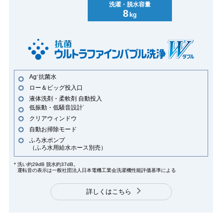
洗濯・脱水容量
8
kg
Ag
抗菌水
+
ロー＆ビッグ投入口
液体洗剤・柔軟剤 自動投入
低振動・低騒音設計
*
クリアウィンドウ
自動お掃除モード
ふろ水ポンプ
（ふろ水用給水ホース別売）
*
洗い約29dB 脱水約37dB。
運転音の表示は一般社団法人日本電機工業会洗濯機性能評価基準による
詳しくはこちら