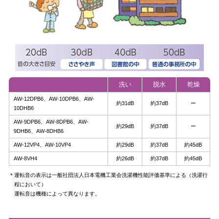
洗い
脱水
乾燥
AW-12DPB6、AW-10DPB6、AW-
約31dB
約37dB
ー
10DHB6
AW-9DPB6、AW-8DPB6、AW-
約29dB
約37dB
ー
9DHB6、AW-8DHB6
AW-12VP4、AW-10VP4
約29dB
約37dB
約45dB
AW-8VH4
約26dB
約37dB
約45dB
＊
運転音の表示は一般社団法人日本電機工業会洗濯機性能評価基準による（洗濯行
程において）
運転音は機種によって異なります。