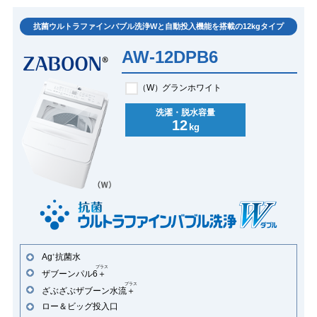
抗菌ウルトラファインバブル洗浄Wと自動投入機能を搭載の12kgタイプ
AW-12DPB6
（W）
グランホワイト
洗濯・脱水容量
12
kg
Ag
抗菌水
+
プラス
ザブーンパル6
＋
プラス
ざぶざぶザブーン水流
＋
ロー＆ビッグ投入口