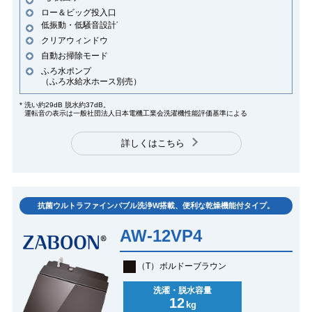
ロー＆ビッグ投入口
低振動・低騒音設計
*
クリアウィンドウ
自動お掃除モード
ふろ水ポンプ
（ふろ水給水ホース別売）
*
洗い約29dB 脱水約37dB。
運転音の表示は一般社団法人日本電機工業会洗濯機性能評価基準による
詳しくはこちら
抗菌ウルトラファインバブル洗浄W搭載、便利な乾燥機能付タイプ。
AW-12VP4
（T）
ボルドーブラウン
洗濯・脱水容量
12
kg