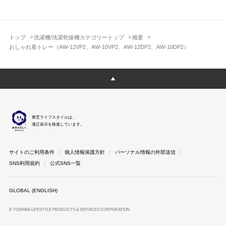
トップ
洗濯機/洗濯乾燥機カテゴリートップ
概要
おしゃれ着トレー（AW-12VP2、AW-10VP2、AW-12DP2、AW-10DP2）
東芝ライフスタイルは、
適正表示を推進しています。
サイトのご利用条件
個人情報保護方針
パーソナル情報の外部送信
SNS利用規約
公式SNS一覧
GLOBAL (ENGLISH)
© TOSHIBA LIFESTYLE PRODUCTS & SERVICES CORPORATION