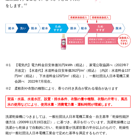
を
します。
※2
※1
【電気代】電力料金目安単価31円/kWh（税込）、家電公取協調べ（2022年7
月改定）【水道代】水道料金目安単価262円/m
（税込）［内訳：水道料金137
3
円/m
（税込）、下水道料金125円/m
（税込）］、一般社団法人日本電機工業
3
3
会調べ 2022年7月現在。
※2
柔軟剤や衣類の種類により、香りの付き具合が変わる場合があります
室温・水温、水道水圧、設置・排水条件、衣類の量や種類、衣類の片寄り、風呂
水の使用などにより、使用水量・消費電力量・運転時間が増減します。
洗濯乾燥機につきましては、一般社団法人日本電機工業会・自主基準「乾燥性能評
価方法（2009年11月19日改訂）」に基づき、表示を行っています。洗濯乾燥機とは
洗濯から乾燥まで自動的に行い、乾燥容量が洗濯容量の半分以上のもので、乾燥性
能が一般社団法人日本電機工業会で定めた基準を満足するものです。