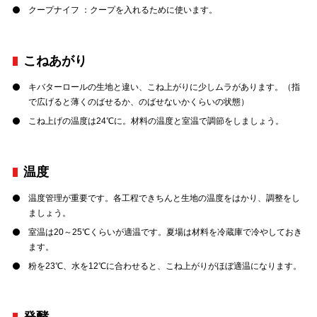
クープナイフ ：クープを入れるために使います。
こねあがり
キバターロールの生地と違い、こね上がりに少しムラがあります。（指
で広げると薄くのばせるか、のばせないかくらいの状態）
こね上げの温度は24℃に。材料の温度と室温で調節をしましょう。
温度
温度管理が重要です。各工程できちんと生地の温度をはかり、調整をし
ましょう。
室温は20～25℃くらいが適温です。夏場は材料を冷蔵庫で冷やしておき
ます。
粉を23℃、水を12℃に合わせると、こね上がりがほぼ適温になります。