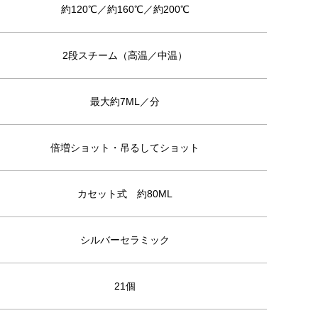
約120℃／約160℃／約200℃
2段スチーム（高温／中温）
最大約7ML／分
倍増ショット・吊るしてショット
カセット式 約80ML
シルバーセラミック
21個