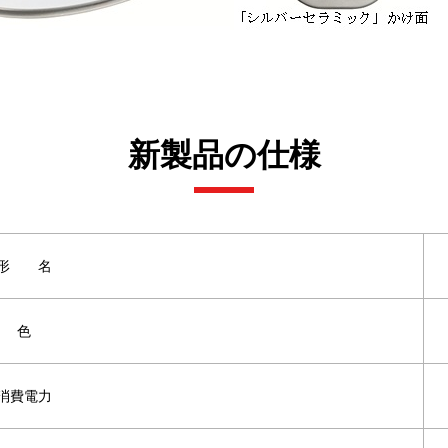
新製品の仕様
形 名
色
消費電力