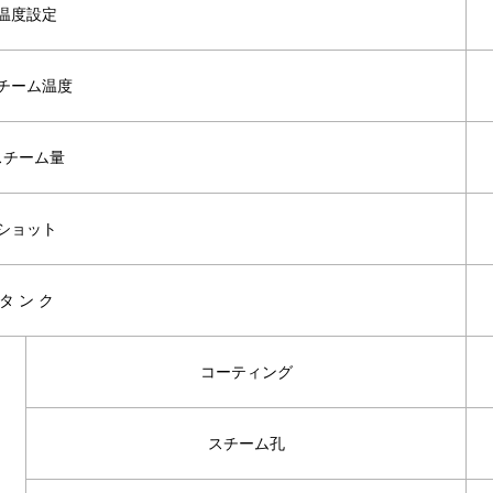
温度設定
チーム温度
スチーム量
ショット
タ ン ク
コーティング
スチーム孔