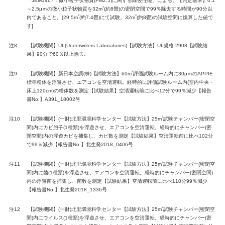
「JEM1467：微小粒子状物質(PM2.5)に関する除去性能」による。【判定基準】0.1
3
～2.5μｍの微小粒子状物質を32m
(約8畳)の密閉空間で99％除去する時間が90分以
3
3
内であること。[29.5m
(約7.4畳)にて試験。32m
(約8畳)の試験空間に換算した値で
す]
注8
【試験機関】UL(Underwriters Laboratories)【試験方法】UL規格 2908【試験結
果】90分で60％以上除去。
3
注9
【試験機関】新日本空調(株)【試験方法】60m
評価試験ルーム内に30μｍのAPPIE
標準粉体を浮遊させ、エアコンを空清運転。経時的に評価試験ルーム内(室内中央・
床上120cm)の粉体数を測定【試験結果】空清運転前に比べ12分で99％減少【報告
書No.】A391_18002号
3
注10
【試験機関】(一財)北里環境科学センター【試験方法】25m
試験チャンバー(密閉空
間)内にカビ胞子(1種類)を浮遊させ、エアコンを空清運転。経時的にチャンバー(密
閉空間)内の浮遊カビを捕集し、カビ数を測定【試験結果】空清運転前に比べ102分
で99％減少【報告書No.】北生発2018_0406号
3
注11
【試験機関】(一財)北里環境科学センター【試験方法】25m
試験チャンバー(密閉空
間)内に菌(1種類)を浮遊させ、エアコンを空清運転。経時的にチャンバー(密閉空間)
内の浮遊菌を捕集し、菌数を測定【試験結果】空清運転前に比べ110分99％減少
【報告書No.】北生発2018_1336号
3
注12
【試験機関】(一財)北里環境科学センター【試験方法】25m
試験チャンバー(密閉空
間)内にウイルス(1種類)を浮遊させ、エアコンを空清運転。経時的にチャンバー(密