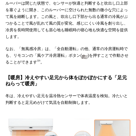
ルーバーは閉じた状態で、センサーが快適と判断すると吹出し口上部
を塞ぐように開き、このルーバーに空けられた無数の微小な穴によっ
て風を細断します。この風と、吹出し口下部から出る通常の冷風がぶ
つかることで風が乱れて風の質が変化、感じにくい冷風を創り出し、
冷房を長時間使用しても居心地も睡眠時の寝心地も快適な空間を提供
します。
なお、「無風感冷房」は、「全自動運転」の他、通常の冷房運転時で
も、リモコンの「風ケア冷房運転」ボタン(
)を押すことで作動させ
注5
ることができます
。
【暖房】冷えやすい足元から体をぽかぽかにする「足元
ねらって暖房」
冬は、冷えやすい足元を温冷熱センサーで体表温度を検知。冷たいと
判断すると足元めがけて気流を自動制御します。