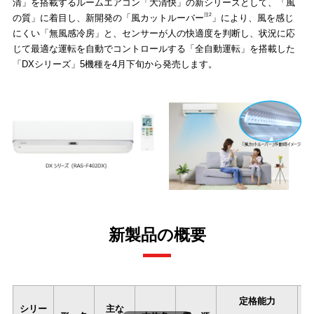
清」を搭載するルームエアコン「大清快」の新シリーズとして、「風
注2
の質」に着目し、新開発の「風カットルーバー
」により、風を感じ
にくい「無風感冷房」と、センサーが人の快適度を判断し、状況に応
じて最適な運転を自動でコントロールする「全自動運転」を搭載した
「DXシリーズ」5機種を4月下旬から発売します。
新製品の概要
定格能力
シリー
主な
左右にスワイプできます