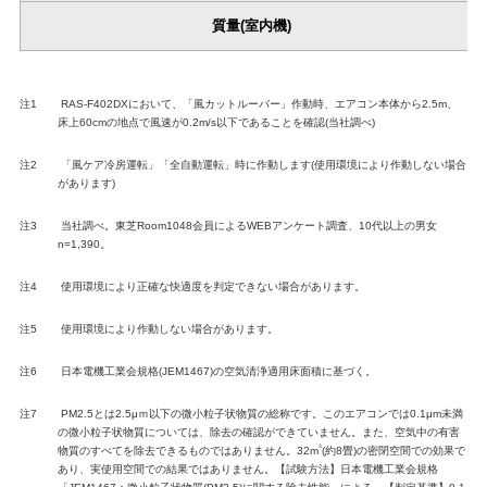
質量(室内機)
注1
RAS-F402DXにおいて、「風カットルーバー」作動時、エアコン本体から2.5m、
床上60cmの地点で風速が0.2m/s以下であることを確認(当社調べ)
注2
「風ケア冷房運転」「全自動運転」時に作動します(使用環境により作動しない場合
があります)
注3
当社調べ。東芝Room1048会員によるWEBアンケート調査、10代以上の男女
n=1,390。
注4
使用環境により正確な快適度を判定できない場合があります。
注5
使用環境により作動しない場合があります。
注6
日本電機工業会規格(JEM1467)の空気清浄適用床面積に基づく。
注7
PM2.5とは2.5μｍ以下の微小粒子状物質の総称です。このエアコンでは0.1μm未満
の微小粒子状物質については、除去の確認ができていません。また、空気中の有害
3
物質のすべてを除去できるものではありません。32m
(約8畳)の密閉空間での効果で
あり、実使用空間での結果ではありません。【試験方法】日本電機工業会規格