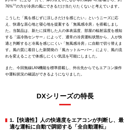
注3
76%
の方が冷房の風にできるだけ当たりたくないと考えています。
こうした「風を感じずに涼しさだけを感じたい」というニーズに応
え、快適な居心地と寝心地を提案する「無風感冷房」を搭載しまし
た。当製品は、新たに採用した人の体表温度、部屋の輻射温度を感知
する「温冷熱センサー」によって、通常の冷房運転状態から、人が快
適と判断すると冷風を感じにくい「無風感冷房」に自動で切り替えま
す。風の質に着目した新開発の「風カットルーバー」により、風の流
れを変えることで体感しにくい気流を可能にしました。
また、今回無線LAN機能を標準搭載し、外出先からでもエアコン操作
や運転状況の確認ができるようになりました。
DXシリーズの特長
1.【快適性】人の快適度をエアコンが判断し、最
適な運転に自動で調節する「全自動運転」