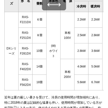
形 名
本体色
電 源
ズ
畳数
冷房時
暖房時
RAS-
６畳
2.2kW
2.2kW
F221DX
RAS-
単相
８畳
2.5kW
2.8kW
F251DX
100V
(W)
DXシリ
RAS-
10畳
ホワイ
2.8kW
3.6kW
ーズ
F281DX
ト
RAS-
14畳
4.0kW
5.0kW
F402DX
単相
200V
RAS-
18畳
5.6kW
6.7kW
F562DX
近年は夏の厳しい暑さを受けて、冷房の使用時間が増加傾向にあり、
特に2018年の夏は記録的な猛暑も伴い、使用時間が増加している方が
注3
約70%
に上る一方で、体の冷えやだるさ等の体調への影響から、約