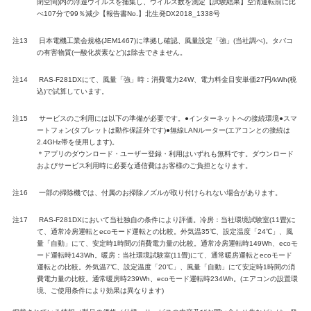
閉空間)内の浮遊ウイルスを捕集し、ウイルス数を測定【試験結果】空清運転前に比
べ107分で99％減少【報告書No.】北生発DX2018_1338号
注13
日本電機工業会規格(JEM1467)に準拠し確認、風量設定「強」(当社調べ)。タバコ
の有害物質(一酸化炭素など)は除去できません。
注14
RAS-F281DXにて、風量「強」時：消費電力24W、電力料金目安単価27円/kWh(税
込)で試算しています。
注15
サービスのご利用には以下の準備が必要です。●インターネットへの接続環境●スマ
ートフォン(タブレットは動作保証外です)●無線LANルーター(エアコンとの接続は
2.4GHz帯を使用します)。
＊アプリのダウンロード・ユーザー登録・利用はいずれも無料です。ダウンロード
およびサービス利用時に必要な通信費はお客様のご負担となります。
注16
一部の掃除機では、付属のお掃除ノズルが取り付けられない場合があります。
注17
RAS-F281DXにおいて当社独自の条件により評価。冷房：当社環境試験室(11畳)に
て、通常冷房運転とecoモード運転との比較。外気温35℃、設定温度「24℃」、風
量「自動」にて、安定時1時間の消費電力量の比較。通常冷房運転時149Wh、ecoモ
ード運転時143Wh。暖房：当社環境試験室(11畳)にて、通常暖房運転とecoモード
運転との比較。外気温7℃、設定温度「20℃」、風量「自動」にて安定時1時間の消
費電力量の比較。通常暖房時239Wh、ecoモード運転時234Wh。(エアコンの設置環
境、ご使用条件により効果は異なります)