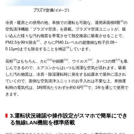
注6
冷房・暖房との併用の他、単独での運転も可能な、適用床面積8畳
の
空気清浄機能「プラズマ空清」を搭載。プラズマ空清ユニットが、吸
い込んだ様々な汚れ物質を帯電させて熱交換器に吸着させることで、
注7
PM2.5を99％除去
、さらにPM0.1レベルの超微細な粒子(0.09～
注8
0.11μm)までも除去することを検証
しています。
注9
注10
注11
注12
注13
花粉
はもちろん、カビ
や細菌
、ウイルス
、タバコの煙
も集
じんできるので、エアコンからはいつも清潔な空気が流れます。吸着
した汚れ物質は、冷房・除湿運転時に発生する結露水で屋外に流され
ていくので、面倒な空気清浄ユニットのお手入れは不要な上、単独運
注14
転時の電気代は、1時間当たりわずか約0.6円
で、1年を通じて使用で
きます。
3.運転状況確認や操作設定がスマホで簡単にでき
る無線LAN機能を標準搭載