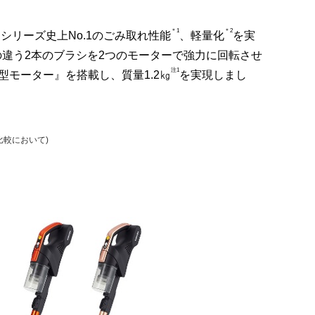
＊1
＊2
シリーズ史上No.1のごみ取れ性能
、軽量化
を実
向の違う2本のブラシを2つのモーターで強力に回転させ
注1
型モーター』を搭載し、質量1.2㎏
を実現しまし
較において)