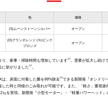
色
価格
(S)ムーンストーンシルバー
オープン
(D)グランオレンジ (Ｎ)ピンク
オープン
ブロンズ
注2
まり、家事・掃除時間も増加しています
。需要が拡大し続け
注3
位に挙がりました
。
注4
0Xは、床面に付着した菌を99%除去
できる新開発『オシドリ
した時と同様のごみ取れが可能です。また、「軽さ」重視派向け
.2㎏を実現。新開発『小型モーター』・『軽量パワーヘッド