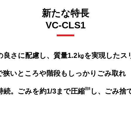
新たな特長
VC-CLS1
の良さに配慮し、質量1.2㎏を実現した
』で狭いところや階段もしっかりごみ取れ
注8
持続。ごみを約1/3まで圧縮
し、ごみ捨