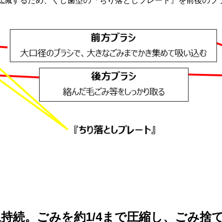
低減するため、くし歯型の『ちり落としプレート』を前後のブ
上持続。ごみを約1/4まで圧縮し、ごみ