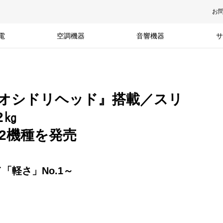
お
電
空調機器
音響機器
サ
オシドリヘッド』搭載／スリ
2㎏
2機種を発売
軽さ」No.1～