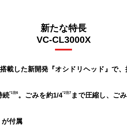
新たな特長
VC-CL3000X
シを搭載した新開発『オシドリヘッド』で
*1注6
*2注7
持続
。ごみを約1/4
まで圧縮し、ご
』が付属