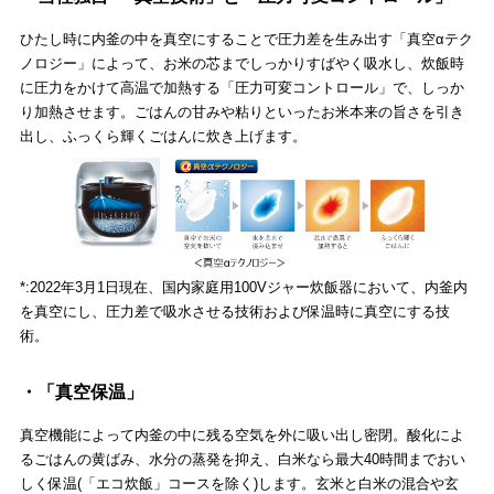
ひたし時に内釜の中を真空にすることで圧力差を生み出す「真空αテク
ノロジー」によって、お米の芯までしっかりすばやく吸水し、炊飯時
に圧力をかけて高温で加熱する「圧力可変コントロール」で、しっか
り加熱させます。ごはんの甘みや粘りといったお米本来の旨さを引き
出し、ふっくら輝くごはんに炊き上げます。
*:2022年3月1日現在、国内家庭用100Vジャー炊飯器において、内釜内
を真空にし、圧力差で吸水させる技術および保温時に真空にする技
術。
・「真空保温」
真空機能によって内釜の中に残る空気を外に吸い出し密閉。酸化によ
るごはんの黄ばみ、水分の蒸発を抑え、白米なら最大40時間までおい
しく保温(「エコ炊飯」コースを除く)します。玄米と白米の混合や玄