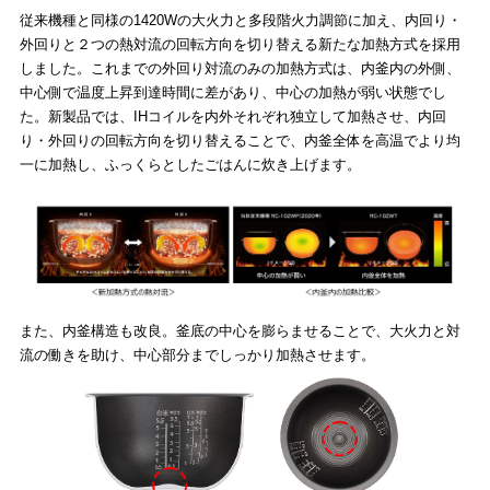
従来機種と同様の1420Wの大火力と多段階火力調節に加え、内回り・
外回りと２つの熱対流の回転方向を切り替える新たな加熱方式を採用
しました。これまでの外回り対流のみの加熱方式は、内釜内の外側、
中心側で温度上昇到達時間に差があり、中心の加熱が弱い状態でし
た。新製品では、IHコイルを内外それぞれ独立して加熱させ、内回
り・外回りの回転方向を切り替えることで、内釜全体を高温でより均
一に加熱し、ふっくらとしたごはんに炊き上げます。
また、内釜構造も改良。釜底の中心を膨らませることで、大火力と対
流の働きを助け、中心部分までしっかり加熱させます。