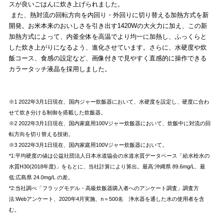
スが良いごはんに炊き上げられました。
また、熱対流の回転方向を内回り・外回りに切り替える加熱方式を新
開発。お米本来のおいしさを引き出す1420Wの大火力に加え、この新
加熱方式によって、内釜全体を高温でより均一に加熱し、ふっくらと
した炊き上がりになるよう、進化させています。さらに、水硬度や炊
飯コース、食感の設定など、画像付きで見やすく直感的に操作できる
カラータッチ液晶を採用しました。
※1 2022年3月1日現在、国内ジャー炊飯器において、水硬度を設定し、硬度に合わ
せて炊き分ける制御を搭載した炊飯器。
※2 2022年3月1日現在、国内家庭用100Vジャー炊飯器において、炊飯中に対流の回
転方向を切り替える技術。
※3 2022年3月1日現在、国内家庭用100Vジャー炊飯器において。
*1:平均硬度の値は公益社団法人日本水道協会の水道水質データベース「給水栓水の
水質H30(2018年度)」をもとに、当社計算により算出。最高:沖縄県 89.6mg/L、最
低:広島県 24.0mg/L の差。
*2:当社調べ「フラッグモデル・高級炊飯器購入者へのアンケート調査」調査方
法:Webアンケート、2020年4月実施、n＝500名 浄水器を通した水の使用者を含
む。