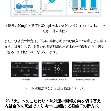
＜硬度約70mg/Lと硬度約30mg/Lの水で炊飯した際のごはんの粘り・か
たさ・甘み比較＞
また、水硬度の設定は、区分の選択と硬度の数値入力の2通りから選べ
ます。目安として、お住いの都道府県の水道水の平均硬度からも選択
できる、便利な仕様になっています。
＜「水硬度炊き分け」設定画面イメージ＞
２)『火』へのこだわり：熱対流の回転方向を切り替え、
※2
内釜全体を高温でより均一に加熱する独自
の新方式