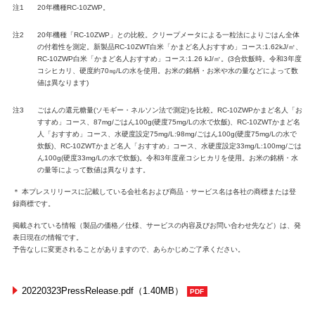
注1
20年機種RC-10ZWP。
注2
20年機種「RC-10ZWP」との比較。クリープメータによる一粒法によりごはん全体
の付着性を測定。新製品RC-10ZWT白米「かまど名人おすすめ」コース:1.62kJ/㎥、
RC-10ZWP白米「かまど名人おすすめ」コース:1.26 kJ/㎥。(3合炊飯時。令和3年度
コシヒカリ、硬度約70㎎/Lの水を使用。お米の銘柄・お米や水の量などによって数
値は異なります)
注3
ごはんの還元糖量(ソモギー・ネルソン法で測定)を比較。RC-10ZWPかまど名人「お
すすめ」コース、87mg/ごはん100g(硬度75mg/Lの水で炊飯)、RC-10ZWTかまど名
人「おすすめ」コース、水硬度設定75mg/L:98mg/ごはん100g(硬度75mg/Lの水で
炊飯)、RC-10ZWTかまど名人「おすすめ」コース、水硬度設定33mg/L:100mg/ごは
ん100g(硬度33mg/Lの水で炊飯)。令和3年度産コシヒカリを使用。お米の銘柄・水
の量等によって数値は異なります。
＊ 本プレスリリースに記載している会社名および商品・サービス名は各社の商標または登
録商標です。
掲載されている情報（製品の価格／仕様、サービスの内容及びお問い合わせ先など）は、発
表日現在の情報です。
予告なしに変更されることがありますので、あらかじめご了承ください。
20220323PressRelease.pdf（1.40MB）