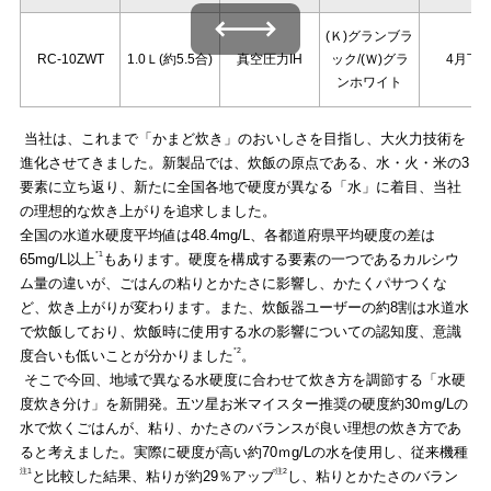
左右にスワイプできます
(Ｋ)グランブラ
RC-10ZWT
1.0Ｌ(約5.5合)
真空圧力IH
ック/(Ｗ)グラ
4月下
ンホワイト
当社は、これまで「かまど炊き」のおいしさを目指し、大火力技術を
進化させてきました。新製品では、炊飯の原点である、水・火・米の3
要素に立ち返り、新たに全国各地で硬度が異なる「水」に着目、当社
の理想的な炊き上がりを追求しました。
全国の水道水硬度平均値は48.4mg/L、各都道府県平均硬度の差は
*1
65mg/L以上
もあります。硬度を構成する要素の一つであるカルシウ
ム量の違いが、ごはんの粘りとかたさに影響し、かたくパサつくな
ど、炊き上がりが変わります。また、炊飯器ユーザーの約8割は水道水
で炊飯しており、炊飯時に使用する水の影響についての認知度、意識
*2
度合いも低いことが分かりました
。
そこで今回、地域で異なる水硬度に合わせて炊き方を調節する「水硬
度炊き分け」を新開発。五ツ星お米マイスター推奨の硬度約30ｍg/Lの
水で炊くごはんが、粘り、かたさのバランスが良い理想の炊き方であ
ると考えました。実際に硬度が高い約70ｍg/Lの水を使用し、従来機種
注1
注2
と比較した結果、粘りが約29％アップ
し、粘りとかたさのバラン