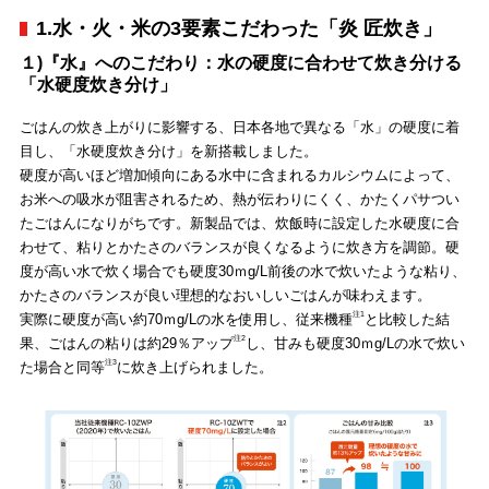
1.水・火・米の3要素こだわった「炎 匠炊き」
１)『水』へのこだわり：水の硬度に合わせて炊き分ける
「水硬度炊き分け」
ごはんの炊き上がりに影響する、日本各地で異なる「水」の硬度に着
目し、「水硬度炊き分け」を新搭載しました。
硬度が高いほど増加傾向にある水中に含まれるカルシウムによって、
お米への吸水が阻害されるため、熱が伝わりにくく、かたくパサつい
たごはんになりがちです。新製品では、炊飯時に設定した水硬度に合
わせて、粘りとかたさのバランスが良くなるように炊き方を調節。硬
度が高い水で炊く場合でも硬度30ｍg/L前後の水で炊いたような粘り、
かたさのバランスが良い理想的なおいしいごはんが味わえます。
注1
実際に硬度が高い約70ｍg/Lの水を使用し、従来機種
と比較した結
注2
果、ごはんの粘りは約29％アップ
し、甘みも硬度30ｍg/Lの水で炊い
注3
た場合と同等
に炊き上げられました。