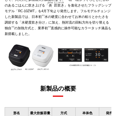
ほのお
たくみだき
のあるごはんに炊き上げる「
炎
匠炊き
」を進化させたフラッグシップ
モデル「RC-10ZWT」を4月下旬より発売します。フルモデルチェンジ
※1
した新製品では、日本初
水の硬度に合わせてお米の粘りとかたさを
調節する「水硬度炊き分け」に加え、熱対流の回転方向を切り替える
※2
※3
独自
の加熱方式と、業界初
直感的に操作可能なカラータッチ液晶も
新搭載しました。
新製品の概要
形名
最大炊飯容量
方式
本体色
発売日