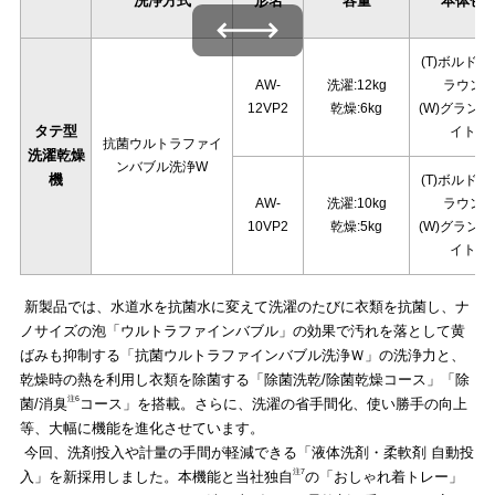
洗浄方式
形名
容量
本体色
左右にスワイプできます
(T)ボルドー
AW-
洗濯:12kg
ラウン
12VP2
乾燥:6kg
(W)グラン
タテ型
イト
抗菌ウルトラファイ
洗濯乾燥
ンバブル洗浄W
機
(T)ボルドー
AW-
洗濯:10kg
ラウン
10VP2
乾燥:5kg
(W)グラン
イト
新製品では、水道水を抗菌水に変えて洗濯のたびに衣類を抗菌し、ナ
ノサイズの泡「ウルトラファインバブル」の効果で汚れを落として黄
ばみも抑制する「抗菌ウルトラファインバブル洗浄Ｗ」の洗浄力と、
乾燥時の熱を利用し衣類を除菌する「除菌洗乾/除菌乾燥コース」「除
注6
菌/消臭
コース」を搭載。さらに、洗濯の省手間化、使い勝手の向上
等、大幅に機能を進化させています。
今回、洗剤投入や計量の手間が軽減できる「液体洗剤・柔軟剤 自動投
注7
入」を新採用しました。本機能と当社独自
の「おしゃれ着トレー」