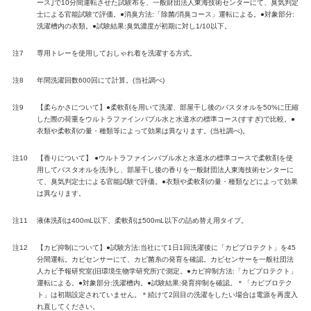
ース｣で10分間運転させた試験布を、一般財団法人東海技術センターにて、臭気判定
士による官能試験で評価。●消臭方法:「除菌/消臭コース」運転による。●対象部分:
洗濯槽内の衣類。●試験結果:臭気濃度が初期に対し1/10以下。
注7
専用トレーを使用しておしゃれ着を洗濯する方式。
注8
年間洗濯回数600回にて計算。(当社調べ)
注9
【柔らかさについて】●柔軟剤を用いて洗濯、部屋⼲し後のバスタオルを50%に圧縮
した際の荷重をウルトラファインバブル⽔と⽔道⽔の標準コース(すすぎ)で⽐較。●
⾐類や柔軟剤の量・種類等によって効果は異なります。(当社調べ)。
注10
【香りについて】 ●ウルトラファインバブル⽔と⽔道⽔の標準コースで柔軟剤を使
⽤してバスタオルを洗浄し、部屋⼲し後の⾹りを一般財団法人東海技術センターに
て、臭気判定士による官能試験で評価。●⾐類や柔軟剤の量・種類などによって効果
は異なります。
注11
液体洗剤は400mL以下、柔軟剤は500mL以下の詰め替え用タイプ。
注12
【カビ抑制について】●試験方法:当社にて1日1回洗濯後に「カビプロテクト」を45
分間運転。カビセンサーにて、カビ菌糸の発育を確認。カビセンサーを一般社団法
人カビ予報研究室(旧環境生物学研究所)で測定。●カビ抑制方法:「カビプロテクト」
運転による。●対象部分:洗濯槽内。●試験結果:発育抑制を確認。＊「カビプロテク
ト」は初期設定されていません。＊続けて2回目の洗濯をしたい場合は電源を再度入
れ直してください。