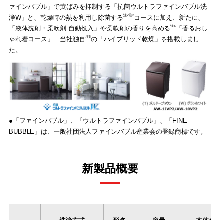
ァインバブル」で黄ばみを抑制する「抗菌ウルトラファインバブル洗
注2注3
浄W」と、乾燥時の熱を利用し除菌する
コースに加え、新たに、
注4
「液体洗剤・柔軟剤 自動投入」や柔軟剤の香りを高める
「香るおし
注5
ゃれ着コース」、当社独自
の「ハイブリッド乾燥」を搭載しまし
た。
●「ファインバブル」、「ウルトラファインバブル」、「FINE
BUBBLE」は、一般社団法人ファインバブル産業会の登録商標です。
新製品概要