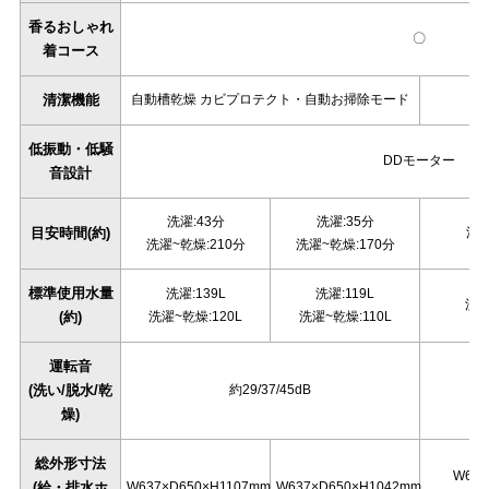
香るおしゃれ
〇
着コース
清潔機能
自動槽乾燥 カビプロテクト・自動お掃除モード
低振動・低騒
DDモーター
音設計
洗濯:43分
洗濯:35分
目安時間(約)
洗濯
洗濯~乾燥:210分
洗濯~乾燥:170分
標準使用水量
洗濯:139L
洗濯:119L
洗濯
(約)
洗濯~乾燥:120L
洗濯~乾燥:110L
運転音
(洗い/脱水/乾
約29/37/45dB
燥)
総外形寸法
W637
(給・排水ホ
W637×D650×H1107mm
W637×D650×H1042mm