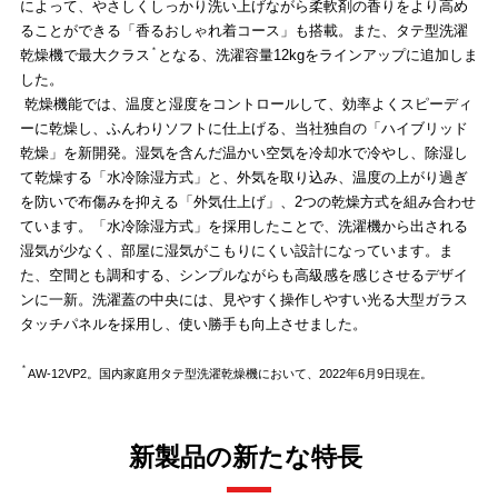
によって、やさしくしっかり洗い上げながら柔軟剤の香りをより高め
ることができる「香るおしゃれ着コース」も搭載。また、タテ型洗濯
＊
乾燥機で最大クラス
となる、洗濯容量12kgをラインアップに追加しま
した。
乾燥機能では、温度と湿度をコントロールして、効率よくスピーディ
ーに乾燥し、ふんわりソフトに仕上げる、当社独自の「ハイブリッド
乾燥」を新開発。湿気を含んだ温かい空気を冷却水で冷やし、除湿し
て乾燥する「水冷除湿方式」と、外気を取り込み、温度の上がり過ぎ
を防いで布傷みを抑える「外気仕上げ」、2つの乾燥方式を組み合わせ
ています。「水冷除湿方式」を採用したことで、洗濯機から出される
湿気が少なく、部屋に湿気がこもりにくい設計になっています。ま
た、空間とも調和する、シンプルながらも高級感を感じさせるデザイ
ンに一新。洗濯蓋の中央には、見やすく操作しやすい光る大型ガラス
タッチパネルを採用し、使い勝手も向上させました。
＊
AW-12VP2。国内家庭用タテ型洗濯乾燥機において、2022年6月9日現在。
新製品の新たな特長