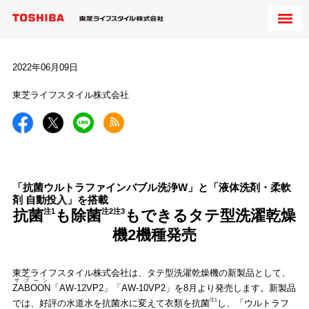
2022年06月09日
東芝ライフスタイル株式会社
「抗菌ウルトラファインバブル洗浄W」と「液体洗剤・柔軟
剤 自動投入」を搭載
抗菌
注1
も除菌
注2注3
もできるタテ型洗濯乾燥
機2機種発売
東芝ライフスタイル株式会社は、タテ型洗濯乾燥機の新製品として、
ザブーン
ZABOON
「AW-12VP2」「AW-10VP2」を8月より発売します。新製品
注1
では、好評の水道水を抗菌水に変えて衣類を抗菌
し、「ウルトラフ