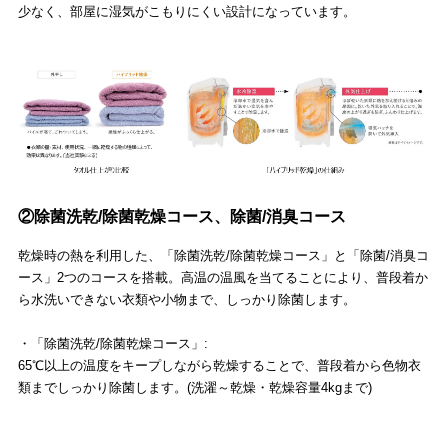
少なく、部屋に湿気がこもりにくい設計になっています。
②除菌洗乾/除菌乾燥コース、除菌/消臭コース
乾燥時の熱を利用した、「除菌洗乾/除菌乾燥コース」と「除菌/消臭コ
ース」2つのコースを搭載。高温の温風を当てることにより、普段着か
ら水洗いできない衣類や小物まで、しっかり除菌します。
・「除菌洗乾/除菌乾燥コース」:
65℃以上の温度をキープしながら乾燥することで、普段着から色物衣
類までしっかり除菌します。(洗濯～乾燥・乾燥容量4kgまで)