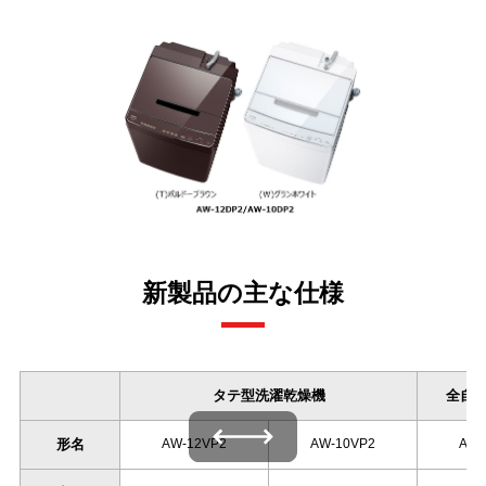
新製品の主な仕様
タテ型洗濯乾燥機
全自
左右にスワイプできます
形名
AW-12VP2
AW-10VP2
AW-