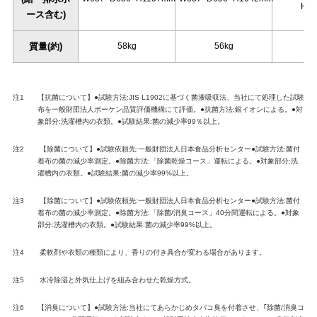
H1
ース含む)
質量(約)
58kg
56kg
5
注1
【抗菌について】●試験⽅法:JIS L1902に基づく菌液吸収法、当社にて処理した試験
布を⼀般財団法⼈ボーケン品質評価機構にて評価。●抗菌⽅法:銀イオンによる。●対
象部分:洗濯槽内の⾐類。●試験結果:菌の減少率99％以上。
注2
【除菌について】●試験依頼先:一般財団法人日本食品分析センター●試験方法:菌付
着布の菌の減少率測定。●除菌方法:「除菌乾燥コース」運転による。●対象部分:洗
濯槽内の衣類。●試験結果:菌の減少率99%以上。
注3
【除菌について】●試験依頼先:一般財団法人日本食品分析センター●試験方法:菌付
着布の菌の減少率測定。●除菌方法:「除菌/消臭コース」40分間運転による。●対象
部分:洗濯槽内の衣類。●試験結果:菌の減少率99%以上。
注4
柔軟剤や衣類の種類により、香りの付き具合が変わる場合があります。
注5
水冷除湿と外気仕上げを組み合わせた乾燥方式。
注6
【消臭について】●試験方法:当社にてあらかじめタバコ臭を付着させ、｢除菌/消臭コ