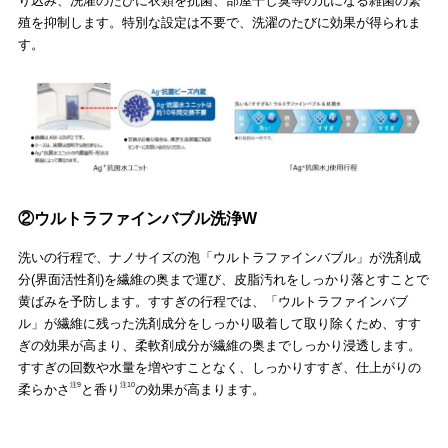
り込み、洗濯のたびに衣類を抗菌、部屋干し臭等の元になる雑菌の繁
殖を抑制します。特別な設定は不要で、洗濯のたびに効果が得られま
す。
②ウルトラファインバブル洗浄W
洗いの行程で、ナノサイズの泡「ウルトラファインバブル」が洗剤成
分(界面活性剤)を繊維の奥まで運び、皮脂汚れをしっかり落とすことで
黄ばみを予防します。すすぎの行程では、「ウルトラファインバブ
ル」が繊維に残った洗剤成分をしっかり吸着して取り除くため、すす
ぎの効果が高まり、柔軟剤成分が繊維の奥までしっかり浸透します。
すすぎの回数や水量を増やすことなく、しっかりすすぎ、仕上がりの
注9
注10
柔らかさ
と香り
の効果が高まります。