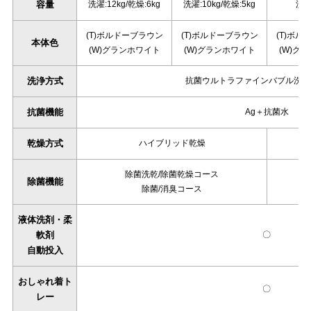
容量
洗濯:12kg/乾燥:6kg
洗濯:10kg/乾燥:5kg
洗濯
(T)ボルドーブラウン
(T)ボルドーブラウン
(T)ボル
本体色
(W)グランホワイト
(W)グランホワイト
(W)グ
洗浄方式
抗菌ウルトラファインバブル洗浄W
抗菌機能
Ag＋抗菌水
乾燥方式
ハイブリッド乾燥
除菌洗乾/除菌乾燥コース
除菌機能
除菌/消臭コース
液体洗剤・柔
軟剤
〇
自動投入
おしゃれ着ト
〇
レー