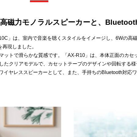
：6Wの高磁力モノラルスピーカーと、Blueto
X-R10C」は、室内で音楽を聴くスタイルをイメージし、6Wの
を再現しました。
はマットで滑らかな質感です。「AX-R10」は、本体正面のカ
露出したクリアモデルで、カセットテープのデザインや回転する
聴くワイヤレススピーカーとして、また、手持ちのBluetooth