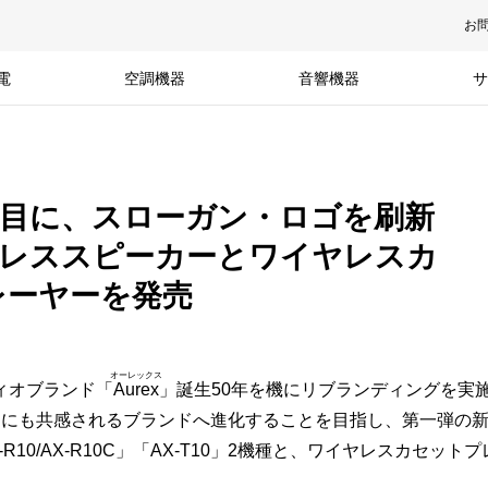
お
電
空調機器
音響機器
サ
を節目に、スローガン・ロゴを刷新
ヤレススピーカーとワイヤレスカ
レーヤーを発売
オーレックス
ィオブランド「
Aurex
」誕生50年を機にリブランディングを実
年層にも共感されるブランドへ進化することを目指し、第一弾の
/AX-R10C」「AX-T10」2機種と、ワイヤレスカセットプレー