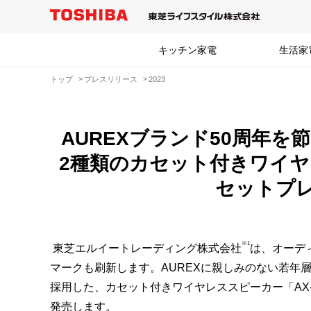
キッチン家電
生活家
トップ
プレスリリース
2023
AUREXブランド50周年
2種類のカセット付きワイ
セットプ
※1
東芝エルイートレーディング株式会社
は、オーデ
マークも刷新します。AUREXに親しみのない若
採用した、カセット付きワイヤレススピーカー「AX-R10
発売します。