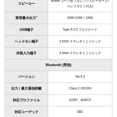
80mm コーン型フルレンジスピーカー (バ
スピーカー
スレフダクト付き)
*1
実用最大出力
20W (10W + 10W)
USB端子
Type-A 2.0 フルスピード
ヘッドホン端子
3.5mm ステレオミニジャック
外部入力端子
3.5mm ステレオミニジャック
Bluetooth (受信)
バージョン
Ver.5.3
出力 / 最大通信距離
Class 2 / 約10m
対応プロファイル
A2DP、AVRCP
対応コーデック
SBC