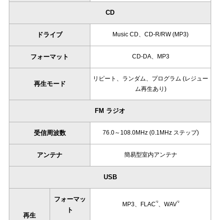
CD
ドライブ
Music CD、CD-R/RW (MP3)
フォーマット
CD-DA、MP3
リピート、ランダム、プログラム (レジュー
再生モード
ム再生あり)
FM ラジオ
受信周波数
76.0～108.0MHz (0.1MHz ステップ)
アンテナ
簡易型室内アンテナ
USB
フォーマッ
*2
*2
MP3、FLAC
、WAV
ト
再生