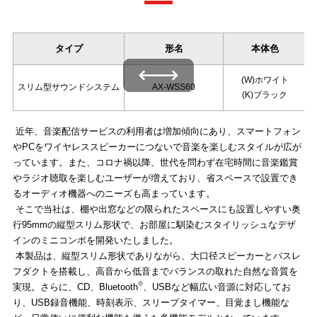
タイプ
形名
本体色
左右にスワイプできます
(W)ホワイト
スリム型サウンドシステム
AX-WSS60
(K)ブラック
近年、音楽配信サービスの利用者は増加傾向にあり、スマートフォン
やPCをワイヤレススピーカーにつないで音楽を楽しむスタイルが広が
っています。また、コロナ禍以降、世代を問わず在宅時間に音楽鑑賞
やラジオ聴取を楽しむユーザーが増えており、省スペースで設置でき
るオーディオ機器へのニーズも高まっています。
そこで当社は、棚や出窓などの限られたスペースにも設置しやすい奥
行95mmの縦型スリム形状で、お部屋に馴染むスタイリッシュなデザ
インのミニコンポを開発いたしました。
本製品は、縦型スリム形状でありながら、大口径スピーカーとバスレ
フダクトを搭載し、高音から低音までバランスの取れた自然な音質を
Ⓡ
実現。さらに、CD、Bluetooth
、USBなど幅広い音源に対応してお
り、USB録音機能、時刻表示、スリープタイマー、目覚まし機能な