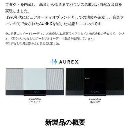
フダクトを内蔵し、高音から低音までバランスの取れた自然な音質を
実現しました。
1970年代にピュアオーディオブランドとしての地位を確立し、音楽フ
ァンの間で愛されたAUREXを冠した縦型ミニコンポです。
※1 東芝エルイートレーディング株式会社は東芝ライフスタイル株式会社の子会社で、ラジ
オ、CDラジカセなどのポータブルオーディオ製品を販売しています。
※2 脚などの突起部を含む奥行(設置)寸法。
新製品の概要