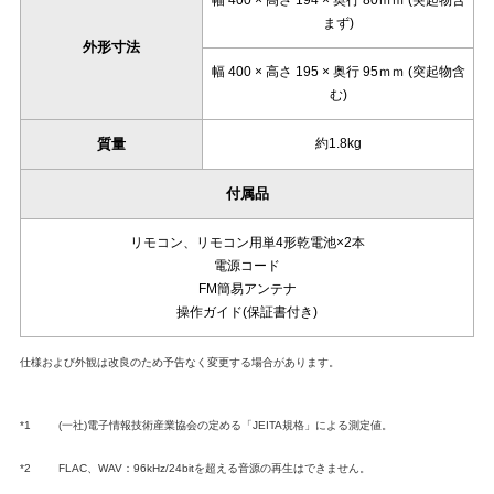
幅 400 × 高さ 194 × 奥行 80ｍｍ (突起物含
まず)
外形寸法
幅 400 × 高さ 195 × 奥行 95ｍｍ (突起物含
む)
質量
約1.8kg
付属品
リモコン、リモコン用単4形乾電池×2本
電源コード
FM簡易アンテナ
操作ガイド(保証書付き)
仕様および外観は改良のため予告なく変更する場合があります。
*1
(一社)電子情報技術産業協会の定める「JEITA規格」による測定値。
*2
FLAC、WAV：96kHz/24bitを超える音源の再生はできません。