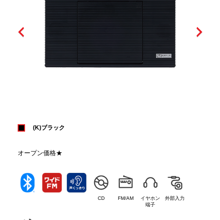
(K)ブラック
オープン価格★
CD
FM/AM
イヤホン
外部入力
端子