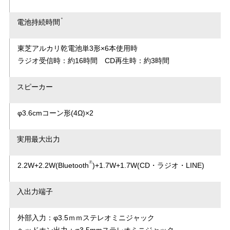
＊
電池持続時間
東芝アルカリ乾電池単3形×6本使用時
ラジオ受信時：約16時間 CD再生時：約3時間
スピーカー
φ3.6cmコーン形(4Ω)×2
実用最大出力
🄬
2.2W+2.2W(Bluetooth
)+1.7W+1.7W(CD・ラジオ・LINE)
入出力端子
外部入力：φ3.5ｍｍステレオミニジャック