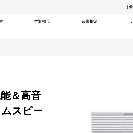
お
電
空調機器
音響機器
サ
機能＆高音
ウムスピー