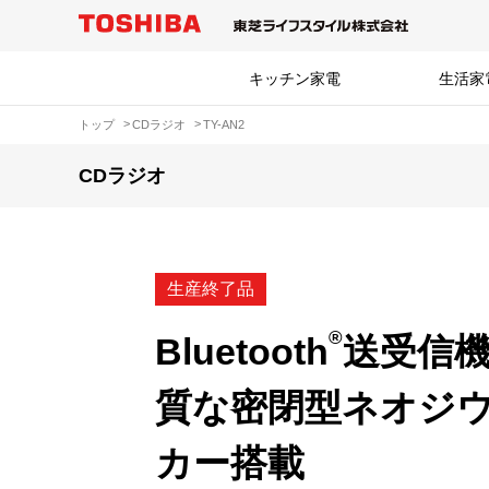
キッチン家電
生活家
トップ
CDラジオ
TY-AN2
CDラジオ
生産終了品
®
Bluetooth
送受信
質な密閉型ネオジ
カー搭載