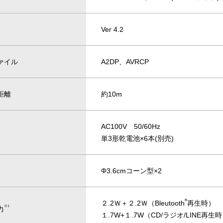
Ver 4.2
ァイル
A2DP、AVRCP
距離
約10m
AC100V 50/60Hz
単3形乾電池×6本(別売)
Φ3.6cmコーン型×2
®
２.2Ｗ＋２.2Ｗ（Bleutooth
再生時）
※1
力
１.7W+１.7W（CD/ラジオ/LINE再生