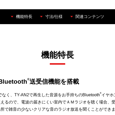
機能特長
寸法/仕様
関連コンテンツ
機能特長
®
etooth
送受信機能を搭載
®
TY-AN2で再生した音源をお手持ちのBluetooth
イヤホ
使えるので、電波の届きにくい室内でＡＭラジオを聴く場合、
場所で雑音の少ないクリアな音のラジオ放送を聞くことができ