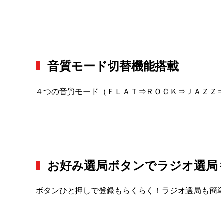
音質モード切替機能搭載
４つの音質モード（ＦＬＡＴ⇒ＲＯＣＫ⇒ＪＡＺＺ
お好み選局ボタンでラジオ選局
ボタンひと押しで登録もらくらく！ラジオ選局も簡