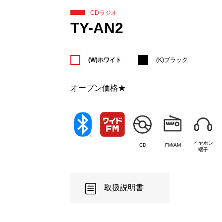
CDラジオ
TY-AN2
(W)ホワイト
(K)ブラック
オープン価格★
イヤホン
CD
FM/AM
端子
取扱説明書