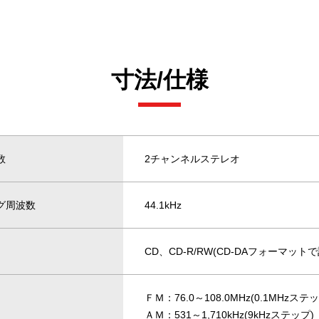
寸法/仕様
数
2チャンネルステレオ
グ周波数
44.1kHz
CD、CD-R/RW(CD-DAフォーマッ
ＦＭ：76.0～108.0MHz(0.1MHzステ
ＡＭ：531～1,710kHz(9kHzステップ)