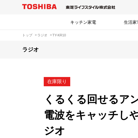
キッチン家電
生活家
トップ
ラジオ
TY-KR10
ラジオ
在庫限り
くるくる回せるア
電波をキャッチし
ジオ