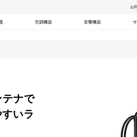
お
電
空調機器
音響機器
サ
ンテナで
やすいラ