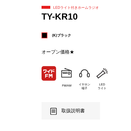
LEDライト付きホームラジオ
TY-KR10
(K)ブラック
オープン価格★
イヤホン
LED
FM/AM
端子
ライト
取扱説明書