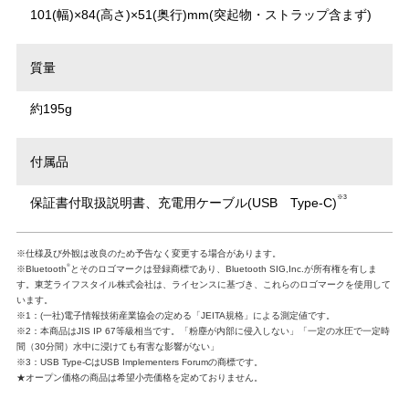
101(幅)×84(高さ)×51(奥行)mm(突起物・ストラップ含まず)
質量
約195g
付属品
※3
保証書付取扱説明書、充電用ケーブル(USB Type-C)
※仕様及び外観は改良のため予告なく変更する場合があります。
®
※Bluetooth
とそのロゴマークは登録商標であり、Bluetooth SIG,Inc.が所有権を有しま
す。東芝ライフスタイル株式会社は、ライセンスに基づき、これらのロゴマークを使用して
います。
※1：(一社)電子情報技術産業協会の定める「JEITA規格」による測定値です。
※2：本商品はJIS IP 67等級相当です。「粉塵が内部に侵入しない」「一定の水圧で一定時
間（30分間）水中に浸けても有害な影響がない」
※3：USB Type-CはUSB Implementers Forumの商標です。
★オープン価格の商品は希望小売価格を定めておりません。