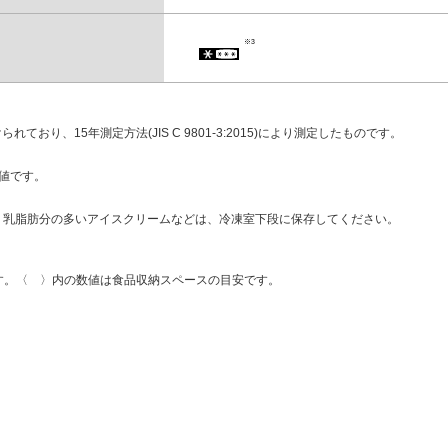
※3
り、15年測定方法(JIS C 9801-3:2015)により測定したものです。
値です。
す。乳脂肪分の多いアイスクリームなどは、冷凍室下段に保存してください。
基づきます。〈 〉内の数値は食品収納スペースの目安です。