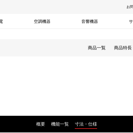
お
電
空調機器
音響機器
サ
商品一覧
商品特長
概要
機能一覧
寸法・仕様