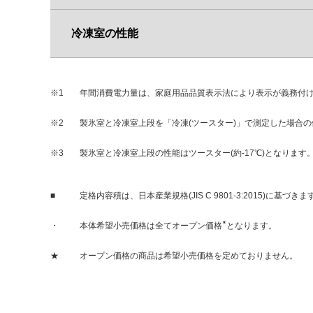
冷凍室の性能
※1
年間消費電力量は、家庭用品品質表示法により表示が義務付けられてお
※2
製氷室と冷凍室上段を「冷凍(ツースター)」で測定した場合の
※3
製氷室と冷凍室上段の性能はツースター(約-17℃)となりま
■
定格内容積は、日本産業規格(JIS C 9801-3:2015)に
★
・
本体希望小売価格は全てオープン価格
となります。
★
オープン価格の商品は希望小売価格を定めておりません。