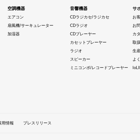
空調機器
音響機器
サ
エアコン
CDラジカセ/ラジカセ
お
扇風機/サーキュレーター
CDラジオ
お
加湿器
CDプレーヤー
カ
カセットプレーヤー
取
ラジオ
生
スピーカー
よ
ミニコンポ/レコードプレーヤー
Io
採用情報
プレスリリース