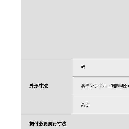
幅
外形寸法
奥行(ハンドル・調節脚除く
高さ
据付必要奥行寸法