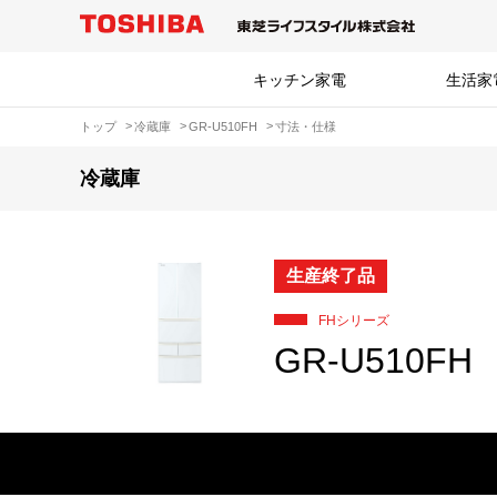
キッチン家電
生活家
トップ
冷蔵庫
GR-U510FH
寸法・仕様
冷蔵庫
生産終了品
FHシリーズ
GR-U510FH