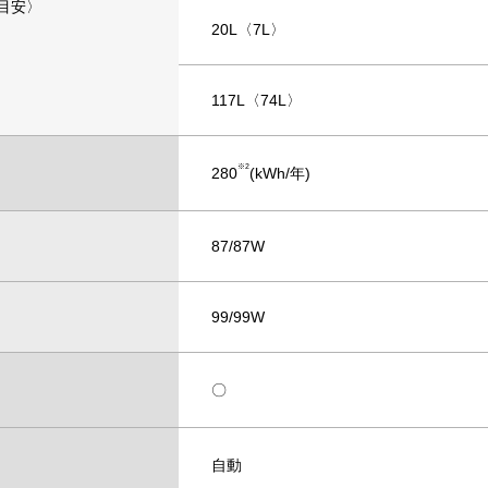
目安〉
20L〈7L〉
117L〈74L〉
※2
280
(kWh/年)
87/87W
99/99W
〇
自動