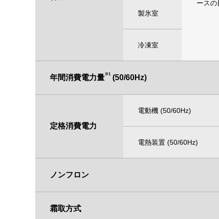
ースの
製氷室
冷凍室
※1
年間消費電力量
(50/60Hz)
電動機 (50/60Hz)
定格消費電力
電熱装置 (50/60Hz)
ノンフロン
霜取方式