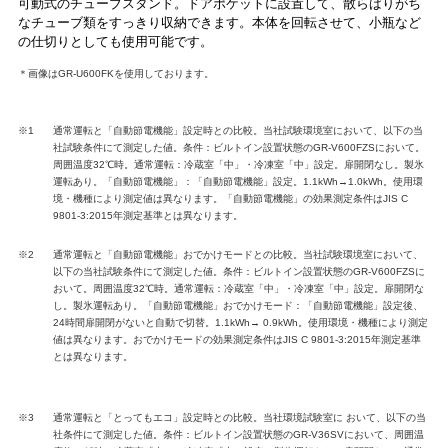
可動式のチューブスタンド。ドアポケットに設置して、散らばりがち
なチューブ類をすっきり収納できます。本体を回転させて、小瓶など
の仕切りとしても使用可能です。
＊画像はGR-U600FKを使用しております。
※1
通常運転と「自動節電機能」設定時との比較。当社試験環境室において、以下の当
社試験条件にて測定した値。条件：ビルトイン設置状態のGR-V600FZSにおいて。
周囲温度32℃時。通常運転：冷蔵室「中」・冷凍室「中」設定。扉開閉なし。製氷
運転あり。「自動節電機能」：「自動節電機能」設定。1.1kWh→1.0kWh。使用環
境・機種により測定値は異なります。「自動節電機能」の効果測定条件はJIS C
9801-3:2015年測定基準とは異なります。
※2
通常運転と「自動節電機能」おでかけモードとの比較。当社試験環境室において、
以下の当社試験条件にて測定した値。条件：ビルトイン設置状態のGR-V600FZSに
おいて。周囲温度32℃時。通常運転：冷蔵室「中」・冷凍室「中」設定。扉開閉な
し。製氷運転あり。「自動節電機能」おでかけモード：「自動節電機能」設定後、
24時間扉開閉がないと自動で切替。1.1kWh→ 0.9kWh。使用環境・機種により測定
値は異なります。おでかけモードの効果測定条件はJIS C 9801-3:2015年測定基準
とは異なります。
※3
通常運転と「とってもエコ」設定時との比較。当社環境試験室に おいて、以下の当
社条件にて測定した値。条件：ビルトイン設置状態のGR-V36SVにおいて、周囲温