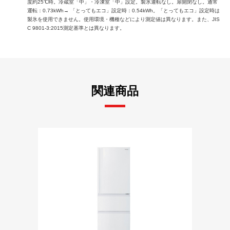
度約25℃時。冷蔵室「中」・冷凍室「中」設定。製氷運転なし。扉開閉なし。通常
運転：0.73kWh→ 「とってもエコ」設定時：0.54kWh。「とってもエコ」設定時は
製氷を使用できません。使用環境・機種などにより測定値は異なります。また、JIS
C 9801-3:2015測定基準とは異なります。
関連商品