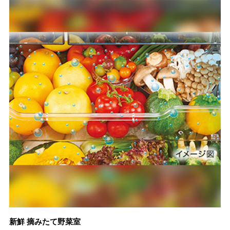
新鮮 摘みたて野菜室