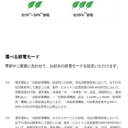
選べる節電モード
季節やご家庭に合わせて、お好みの節電モードを設定いただけます。
※1
通常運転と「自動節電機能」設定時との比較。当社試験環境室において、以下の当
社試験条件にて測定した値。条件：ビルトイン設置状態のGR-V600FZSにおいて。
周囲温度32℃時。通常運転：冷蔵室「中」・冷凍室「中」設定。扉開閉なし。製氷
運転あり。「自動節電機能」：「自動節電機能」設定。1.1kWh→1.0kWh。使用環
境・機種により測定値は異なります。「自動節電機能」の効果測定条件はJIS C
9801-3:2015年測定基準とは異なります。
※2
通常運転と「自動節電機能」おでかけモードとの比較。当社試験環境室において、
以下の当社試験条件にて測定した値。条件：ビルトイン設置状態のGR-V600FZSに
おいて。周囲温度32℃時。通常運転：冷蔵室「中」・冷凍室「中」設定。扉開閉な