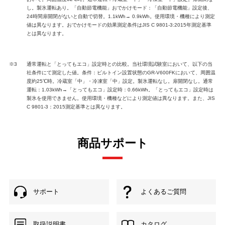
し。製氷運転あり。「自動節電機能」おでかけモード：「自動節電機能」設定後、
24時間扉開閉がないと自動で切替。1.1kWh→ 0.9kWh。使用環境・機種により測定
値は異なります。おでかけモードの効果測定条件はJIS C 9801-3:2015年測定基準
とは異なります。
※3
通常運転と「とってもエコ」設定時との比較。当社環境試験室において、以下の当
社条件にて測定した値。条件：ビルトイン設置状態のGR-V600FKにおいて、周囲温
度約25℃時。冷蔵室「中」・冷凍室「中」設定。製氷運転なし。扉開閉なし。通常
運転：1.03kWh→「とってもエコ」設定時：0.66kWh。「とってもエコ」設定時は
製氷を使用できません。使用環境・機種などにより測定値は異なります。また、JIS
C 9801-3：2015測定基準とは異なります。
商品サポート
サポート
よくあるご質問
取扱説明書
カタログ