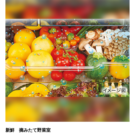
新鮮 摘みたて野菜室