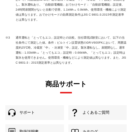
し。製氷運転あり。「自動節電機能」おでかけモード：「自動節電機能」設定後、
24時間扉開閉がないと自動で切替。1.1kWh→ 0.9kWh。使用環境・機種により測定
値は異なります。おでかけモードの効果測定条件はJIS C 9801-3:2015年測定基準
とは異なります。
※3
通常運転と「とってもエコ」設定時との比較。当社環境試験室において、以下の当
社条件にて測定した値。条件：ビルトイン設置状態のGR-V600FKにおいて、周囲温
度約25℃時。冷蔵室「中」・冷凍室「中」設定。製氷運転なし。扉開閉なし。通常
運転：1.03kWh→「とってもエコ」設定時：0.66kWh。「とってもエコ」設定時は
製氷を使用できません。使用環境・機種などにより測定値は異なります。また、JIS
C 9801-3：2015測定基準とは異なります。
商品サポート
サポート
よくあるご質問
取扱説明書
カタログ