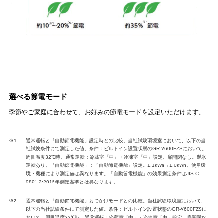
選べる節電モード
季節やご家庭に合わせて、お好みの節電モードを設定いただけます。
※1
通常運転と「自動節電機能」設定時との比較。当社試験環境室において、以下の当
社試験条件にて測定した値。条件：ビルトイン設置状態のGR-V600FZSにおいて。
周囲温度32℃時。通常運転：冷蔵室「中」・冷凍室「中」設定。扉開閉なし。製氷
運転あり。「自動節電機能」：「自動節電機能」設定。1.1kWh→1.0kWh。使用環
境・機種により測定値は異なります。「自動節電機能」の効果測定条件はJIS C
9801-3:2015年測定基準とは異なります。
※2
通常運転と「自動節電機能」おでかけモードとの比較。当社試験環境室において、
以下の当社試験条件にて測定した値。条件：ビルトイン設置状態のGR-V600FZSに
おいて。周囲温度32℃時。通常運転：冷蔵室「中」・冷凍室「中」設定。扉開閉な