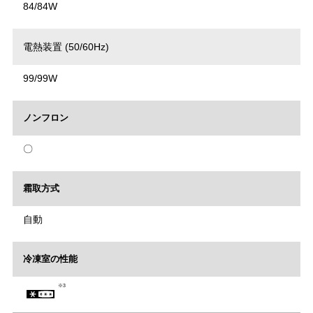
84/84W
電熱装置 (50/60Hz)
99/99W
ノンフロン
〇
霜取方式
自動
冷凍室の性能
※3