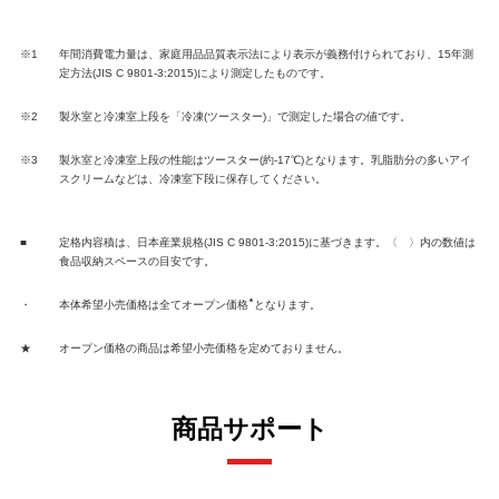
※1
年間消費電力量は、家庭用品品質表示法により表示が義務付けられており、15年測
定方法(JIS C 9801-3:2015)により測定したものです。
※2
製氷室と冷凍室上段を「冷凍(ツースター)」で測定した場合の値です。
※3
製氷室と冷凍室上段の性能はツースター(約-17℃)となります。乳脂肪分の多いアイ
スクリームなどは、冷凍室下段に保存してください。
■
定格内容積は、日本産業規格(JIS C 9801-3:2015)に基づきます。〈 〉内の数値は
食品収納スペースの目安です。
★
・
本体希望小売価格は全てオープン価格
となります。
★
オープン価格の商品は希望小売価格を定めておりません。
商品サポート