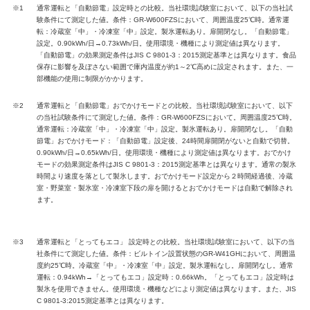
※1
通常運転と「自動節電」設定時との比較。当社環境試験室において、以下の当社試
験条件にて測定した値。条件：GR-W600FZSにおいて、周囲温度25℃時。通常運
転：冷蔵室「中」・冷凍室「中」設定。製氷運転あり。扉開閉なし。「自動節電」
設定。0.90kWh/日→0.73kWh/日。使用環境・機種により測定値は異なります。
「自動節電」の効果測定条件はJIS C 9801-3：2015測定基準とは異なります。食品
保存に影響を及ぼさない範囲で庫内温度が約1～2℃高めに設定されます。また、一
部機能の使用に制限がかかります。
※2
通常運転と「自動節電」おでかけモードとの比較。当社環境試験室において、以下
の当社試験条件にて測定した値。条件：GR-W600FZSにおいて。周囲温度25℃時。
通常運転：冷蔵室「中」・冷凍室「中」設定。製氷運転あり。扉開閉なし。「自動
節電」おでかけモード：「自動節電」設定後、24時間扉開閉がないと自動で切替。
0.90kWh/日→0.65kWh/日。使用環境・機種により測定値は異なります。おでかけ
モードの効果測定条件はJIS C 9801-3：2015測定基準とは異なります。通常の製氷
時間より速度を落として製氷します。おでかけモード設定から２時間経過後、冷蔵
室・野菜室・製氷室・冷凍室下段の扉を開けるとおでかけモードは自動で解除され
ます。
※3
通常運転と「とってもエコ」 設定時との比較。当社環境試験室において、以下の当
社条件にて測定した値。条件：ビルトイン設置状態のGR-W41GHにおいて、周囲温
度約25℃時。冷蔵室「中」・冷凍室「中」設定。製氷運転なし。扉開閉なし。通常
運転：0.94kWh→「とってもエコ」設定時：0.66kWh。「とってもエコ」設定時は
製氷を使用できません。使用環境・機種などにより測定値は異なります。また、JIS
C 9801-3:2015測定基準とは異なります。