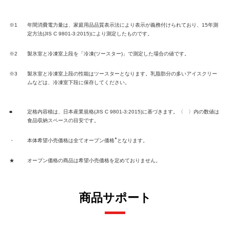
※1
年間消費電力量は、家庭用品品質表示法により表示が義務付けられており、15年測
定方法(JIS C 9801-3:2015)により測定したものです。
※2
製氷室と冷凍室上段を「冷凍(ツースター)」で測定した場合の値です。
※3
製氷室と冷凍室上段の性能はツースターとなります。乳脂肪分の多いアイスクリー
ムなどは、冷凍室下段に保存してください。
■
定格内容積は、日本産業規格(JIS C 9801-3:2015)に基づきます。〈 〉内の数値は
食品収納スペースの目安です。
★
・
本体希望小売価格は全てオープン価格
となります。
★
オープン価格の商品は希望小売価格を定めておりません。
商品サポート