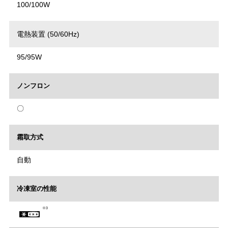
100/100W
電熱装置 (50/60Hz)
95/95W
ノンフロン
〇
霜取方式
自動
冷凍室の性能
※3