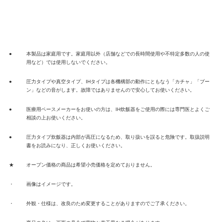
●
本製品は家庭用です。家庭用以外（店舗などでの長時間使用や不特定多数の人の使
用など）では使用しないでください。
●
圧力タイプや真空タイプ、IHタイプは各機構部の動作にともなう「カチャ」「ブー
ン」などの音がします。故障ではありませんので安心してお使いください。
●
医療用ペースメーカーをお使いの方は、IH炊飯器をご使用の際には専門医とよくご
相談の上お使いください。
●
圧力タイプ炊飯器は内部が高圧になるため、取り扱いを誤ると危険です。取扱説明
書をお読みになり、正しくお使いください。
★
オープン価格の商品は希望小売価格を定めておりません。
・
画像はイメージです。
・
外観・仕様は、改良のため変更することがありますのでご了承ください。