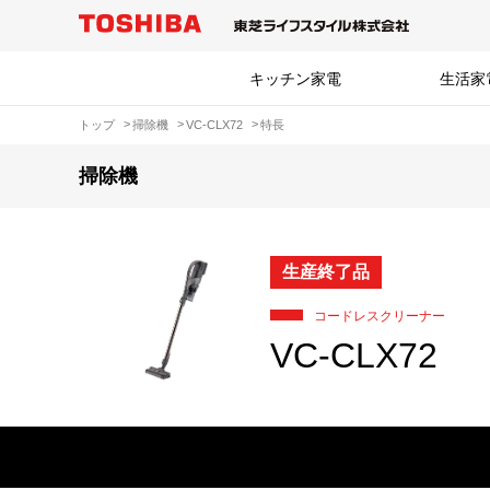
キッチン家電
生活家
トップ
掃除機
VC-CLX72
特長
掃除機
生産終了品
コードレスクリーナー
VC-CLX72