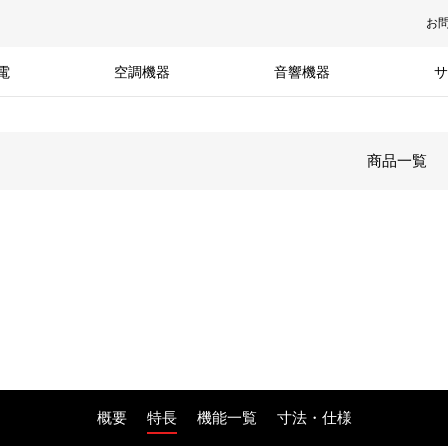
お
電
空調機器
音響機器
サ
商品一覧
概要
特長
機能一覧
寸法・仕様