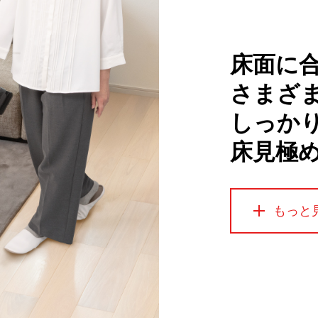
床面に
さまざ
しっか
床見極め
もっと