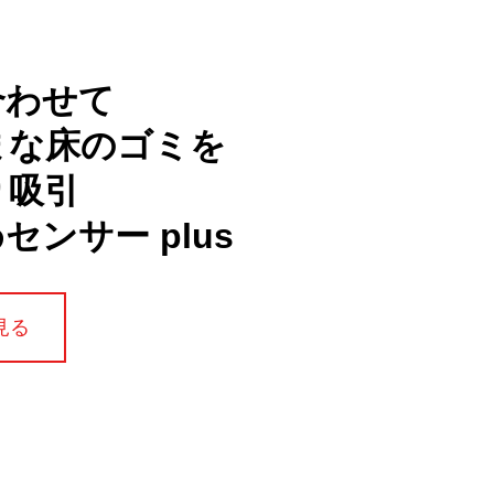
合わせて
まな床のゴミを
り吸引
センサー plus
見る