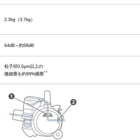
2.3kg（3.7kg）
64dB～約58dB
粒子径0.5μm以上の
※3
微細塵を約99%捕塵