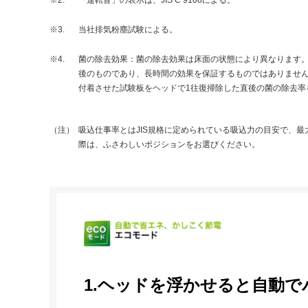
※2.
「運転音」の表示は、JIS C 9108による。
※3.
当社排気粉塵試験による。
※4.
菌の除去効果：菌の除去効果は床面の状態により異なります。
後のものであり、長時間の効果を保証するものではありません
付着させた試験板をヘッドで1往復掃除した直後の菌の除去率を測
（注）
吸込仕事率とはJIS規格に定められている吸込力の目安で、
際は、ふさわしいポジションをお選びください。
1.ヘッドを浮かせると自動