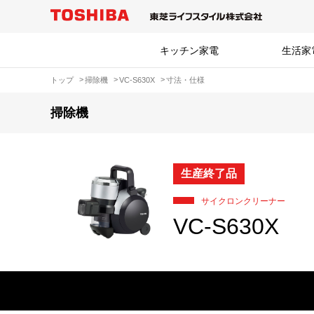
キッチン家電
生活家
トップ
掃除機
VC-S630X
寸法・仕様
掃除機
生産終了品
サイクロンクリーナー
VC-S630X