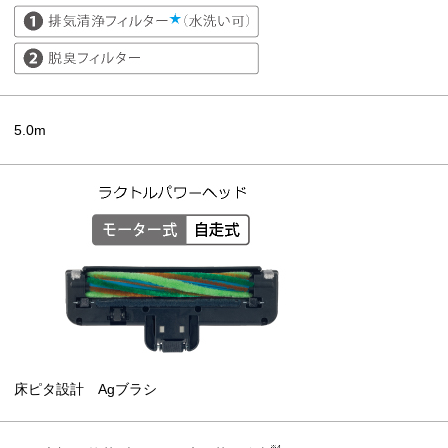
5.0m
床ピタ設計 Agブラシ
※4