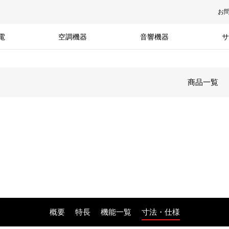
お
電
空調機器
音響機器
サ
商品一覧
概要
特長
機能一覧
寸法・仕様