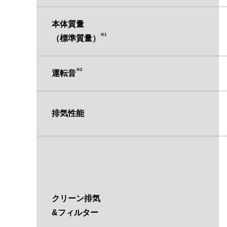
本体質量
※1
（標準質量）
※2
運転音
排気性能
クリーン排気
&フィルター