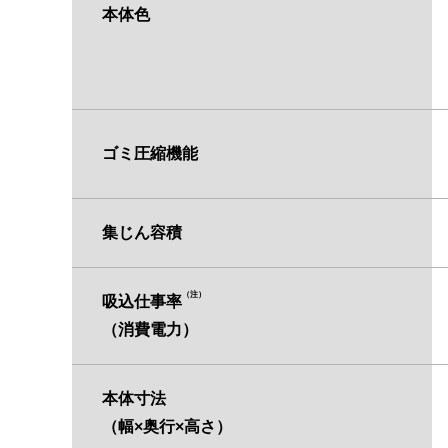
本体色
ゴミ圧縮機能
集じん容積
（注）
吸込仕事率
（消費電力）
本体寸法
（幅×奥行×高さ）