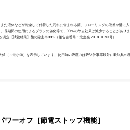
また液体などが乾燥して付着した汚れに含まれる菌、フローリングの段差や溝に入
。長期間の使用によるブラシの劣化等で、99％の除去効果は減少することがあり
定【試験結果】菌の除去率99%（報告書番号：北生発 2018_0193号）
最大値（～最小値）を表示しています。使用時の吸塵力は吸込仕事率以外に吸込具の
でパワーオフ［節電ストップ機能］