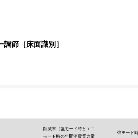
ー調節［床面識別］
削減率（強モード時とエコ
強モード
モード時の年間消費電力量