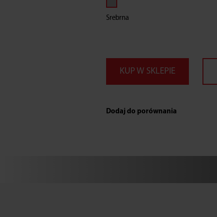
BLOKADY
Srebrna
DRZWI,
SREBRNA
KUP W SKLEPIE
Dodaj do porównania