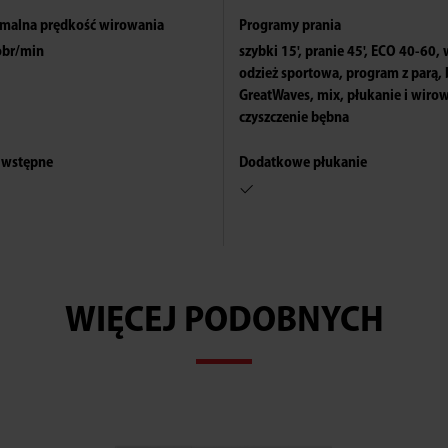
malna prędkość wirowania
Programy prania
obr/min
szybki 15', pranie 45', ECO 40-60,
odzież sportowa, program z parą,
GreatWaves, mix, płukanie i wiro
czyszczenie bębna
Ole Ole
RTV Euro AGD
Media Expert
 wstępne
Dodatkowe płukanie
Kakto
Zadowolenie
WIĘCEJ PODOBNYCH