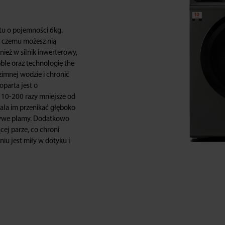
ntu o pojemności 6kg.
ki czemu możesz nią
nież w silnik inwerterowy,
ble oraz technologię the
zimnej wodzie i chronić
oparta jest o
 10-200 razy mniejsze od
ala im przenikać głęboko
czywe plamy. Dodatkowo
cej parze, co chroni
iu jest miły w dotyku i