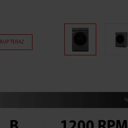
KUP TERAZ
S
B
1200 RP