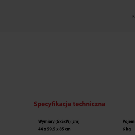
K
Specyfikacja techniczna
Wymiary (GxSxW) [cm]
Pojem
44 x 59.5 x 85 cm
6 kg