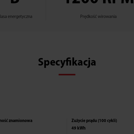
lasa energetyczna
Prędkość wirowania
Specyfikacja
KUP ONLINE
ność znamionowa
Zużycie prądu (100 cykli)
49 kWh