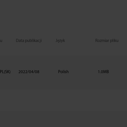
lu
Data publikacji
Język
Rozmiar pliku
L(SK)
2022/04/08
Polish
1.0MB