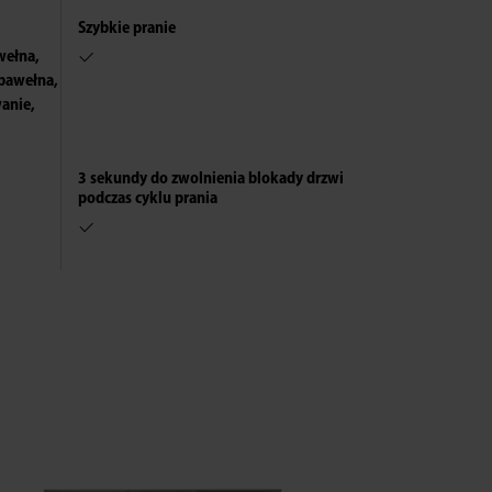
Szybkie pranie
 wełna,
 bawełna,
wanie,
Electro
3 sekundy do zwolnienia blokady drzwi
podczas cyklu prania