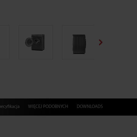
pecyfikacja
WIĘCEJ PODOBNYCH
DOWNLOADS
M