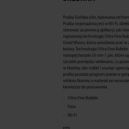
GREAT
Pralka Toshiba slim, ładowana od fro
WAVES,
Pralka wyposażona jest w Wi-Fi, dzie
sterować za pomocą aplikacji, jak rów
PARA,
najnowszą technologię Ultra Fine Bub
Great Waves, która umożliwia prać w 
WI-
kolory. Technologia Ultra Fine Bubble 
nanopęcherzyki 50 nm-1 μm, które są
szczelin pomiędzy włóknami, co pozw
FI,
w tkaniny, aby rozbić i usunąć upor
pralka posiada program prania w gorą
3
włókna tkaniny a materiał po wysuszen
łatwiejszy do prasowania.
SEK
Ultra Fine Bubble
DO
Para
Wi-Fi
ZWOLNIENIA