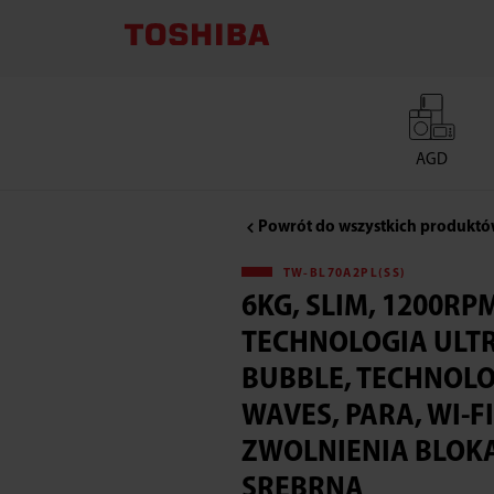
6KG,
SLIM,
1200RPM,
AGD
INVERTER,
Powrót do wszystkich produkt
TECHNOLOGIA
TW-BL70A2PL(SS)
ULTRA
6KG, SLIM, 1200RP
TECHNOLOGIA ULTR
FINE
BUBBLE, TECHNOLO
BUBBLE,
WAVES, PARA, WI-FI
ZWOLNIENIA BLOK
TECHNOLOGIA
SREBRNA