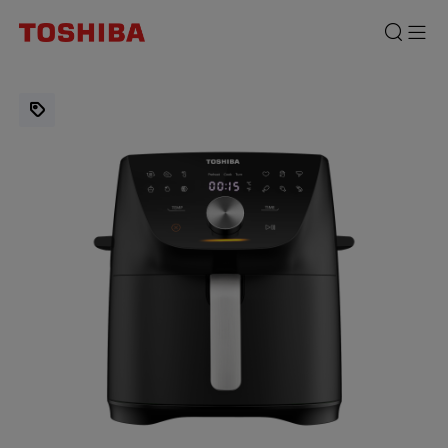
Digital
Air
Fryer
7.4
L
1.850
Watt
Toshiba
AF-
74CS1TRID(H)