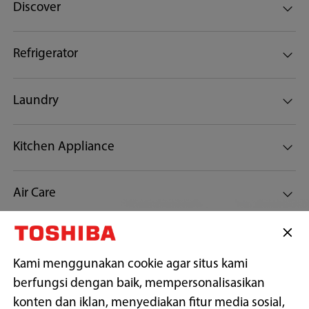
Discover
Refrigerator
Laundry
Kitchen Appliance
Air Care
Customer Support
Kami menggunakan cookie agar situs kami
berfungsi dengan baik, mempersonalisasikan
Tetap terhubung dengan kami
konten dan iklan, menyediakan fitur media sosial,