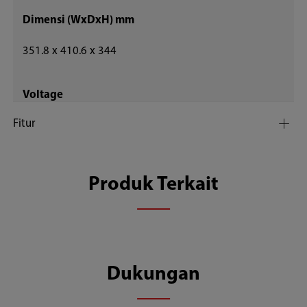
Dimensi (WxDxH) mm
351.8 x 410.6 x 344
Voltage
Fitur
220~240V;50/60Hz
Berat Bersih (Kg)
Produk Terkait
5.63
Temperature Range (°C)
Dukungan
40-200