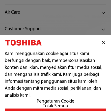
Air Care
Customer Support
Tetap terhubung dengan kami
Kami menggunakan cookie agar situs kami
berfungsi dengan baik, mempersonalisasikan
konten dan iklan, menyediakan fitur media sosial,
Copyright© 2026 PT Midea Electronics Indonesia, All Rights
dan menganalisis trafik kami. Kami juga berbagi
Reserved.
informasi tentang penggunaan situs kami oleh
Anda dengan mitra media sosial, periklanan, dan
Syarat Penggunaan
analisis kami.
Kebijakan Pribadi
Pengaturan Cookie
Preferensi Cookie
Tolak Semua