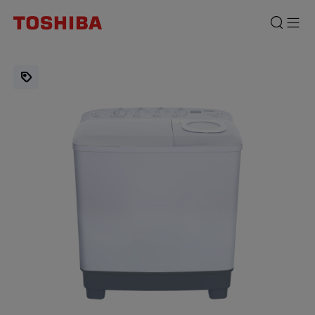
Mesin
Cuci
2
Tabung
E06
9
Kg
White
Toshiba