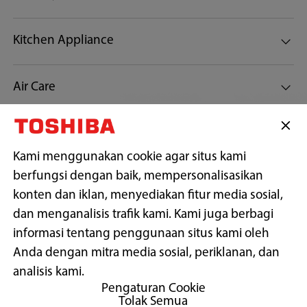
Kitchen Appliance
Air Care
Customer Support
Kami menggunakan cookie agar situs kami
berfungsi dengan baik, mempersonalisasikan
Tetap terhubung dengan kami
konten dan iklan, menyediakan fitur media sosial,
dan menganalisis trafik kami. Kami juga berbagi
informasi tentang penggunaan situs kami oleh
Anda dengan mitra media sosial, periklanan, dan
Copyright© 2026 PT Midea Electronics Indonesia, All Rights
Reserved.
analisis kami.
Pengaturan Cookie
Tolak Semua