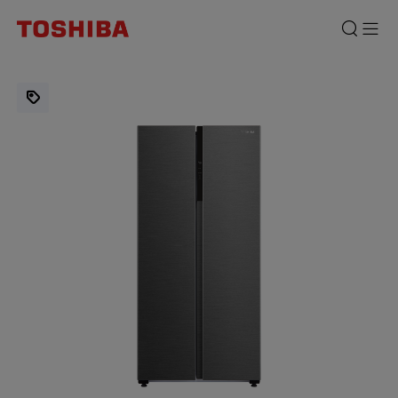
Kulkas
2
Pintu
Side
by
Side
460
Liter
Toshiba:
Desain
Simetris
untuk