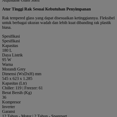
Adjustable Glass Shelf
Atur Tinggi Rak Sesuai Kebutuhan Penyimpanan
Rak tempered glass yang dapat disesuaikan ketinggiannya. Fleksibel
untuk berbagai ukuran wadah dan lebih kuat dibanding rak plastik
biasa.
Spesifikasi
Spesifikasi
Kapasitas
180 L
Daya Listrik
95 W
Warna
Morandi Grey
Dimensi (WxDxH) mm
545 x 623 x 1.285
Kapasitas (Ltr)
Chiller: 119 | Freezer: 61
Berat Bersih (Kg)
36
Kompresor
Inverter
Garansi
12 Tahun - Motor | 2 Tahun - Sparepart