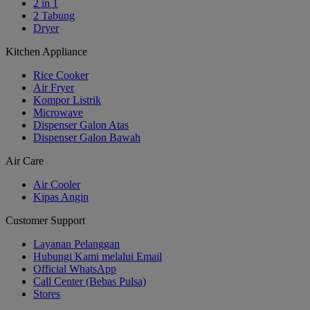
2 in 1
2 Tabung
Dryer
Kitchen Appliance
Rice Cooker
Air Fryer
Kompor Listrik
Microwave
Dispenser Galon Atas
Dispenser Galon Bawah
Air Care
Air Cooler
Kipas Angin
Customer Support
Layanan Pelanggan
Hubungi Kami melalui Email
Official WhatsApp
Call Center (Bebas Pulsa)
Stores