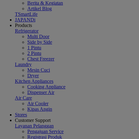
Berita & Kegiatan
Artikel Blog
TSmartLife
JAPANDi
Products
Refrigerator
Multi Door
Side by Side
1 Pintu
2 Pintu
Chest Freezer
Laundry
Mesin Cuci
Dryer
Kitchen Appliances
Cooking Appliance
Dispenser Air
Air Care
Air Cooler
Kipas Angin
Stores
Customer Support
Layanan Pelanggan
Pengajuan Service
Registrasi Produk