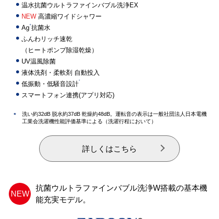
温水抗菌ウルトラファインバブル洗浄EX
NEW
高濃縮ワイドシャワー
+
Ag
抗菌水
ふんわリッチ速乾
（ヒートポンプ除湿乾燥）
UV温風除菌
液体洗剤・柔軟剤 自動投入
*
低振動・低騒音設計
スマートフォン連携(アプリ対応)
洗い約32dB 脱水約37dB 乾燥約48dB。運転音の表示は一般社団法人日本電機
*
工業会洗濯機性能評価基準による（洗濯行程において）
詳しくはこちら
抗菌ウルトラファインバブル洗浄W搭載の基本機
NEW
能充実モデル。