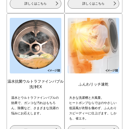
詳しくはこちら
詳しくはこちら
温水抗菌ウルトラ
ファインバブル
ふんわリッチ速乾
洗浄EX
温水とウルトラファインバブルの
大きな洗濯槽と大風量。
効果で、ガンコな汚れはもちろ
ヒートポンプならではのやさしい
ん、除菌など、さまざまな洗濯の
低温風が衣類を傷めず、ふんわり
悩みにお応えします。
スピーディーに仕上げます。しか
も、省エネ。