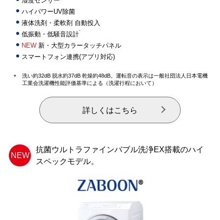
湿度センサー
ハイパワーUV除菌
液体洗剤・柔軟剤 自動投入
*
低振動・低騒音設計
NEW
新・大型カラータッチパネル
スマートフォン連携(アプリ対応)
洗い約32dB 脱水約37dB 乾燥約48dB。運転音の表示は一般社団法人日本電機
*
工業会洗濯機性能評価基準による（洗濯行程において）
詳しくはこちら
抗菌ウルトラファインバブル洗浄EX搭載のハイ
NEW
スペックモデル。