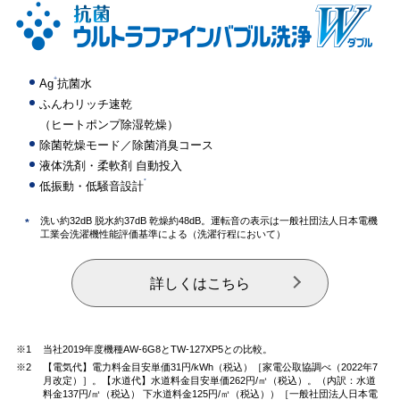
+
Ag
抗菌水
ふんわリッチ速乾
（ヒートポンプ除湿乾燥）
除菌乾燥モード／除菌消臭コース
液体洗剤・柔軟剤 自動投入
*
低振動・低騒音設計
洗い約32dB 脱水約37dB 乾燥約48dB。運転音の表示は一般社団法人日本電機
*
工業会洗濯機性能評価基準による（洗濯行程において）
詳しくはこちら
※1
当社2019年度機種AW-6G8とTW-127XP5との比較。
※2
【電気代】電力料金目安単価31円/kWh（税込）［家電公取協調べ（2022年7
月改定）］。【水道代】水道料金目安単価262円/㎥（税込）。（内訳：水道
料金137円/㎥（税込） 下水道料金125円/㎥（税込））［一般社団法人日本電