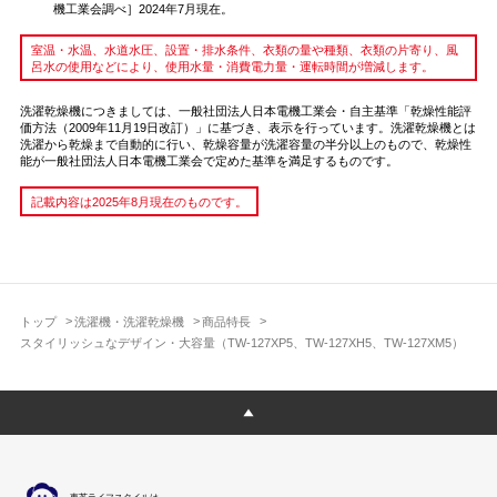
機工業会調べ］2024年7月現在。
室温・水温、水道水圧、設置・排水条件、衣類の量や種類、衣類の片寄り、風
呂水の使用などにより、使用水量・消費電力量・運転時間が増減します。
洗濯乾燥機につきましては、一般社団法人日本電機工業会・自主基準「乾燥性能評
価方法（2009年11月19日改訂）」に基づき、表示を行っています。洗濯乾燥機とは
洗濯から乾燥まで自動的に行い、乾燥容量が洗濯容量の半分以上のもので、乾燥性
能が一般社団法人日本電機工業会で定めた基準を満足するものです。
記載内容は2025年8月現在のものです。
トップ
洗濯機・洗濯乾燥機
商品特長
スタイリッシュなデザイン・大容量（TW-127XP5、TW-127XH5、TW-127XM5）