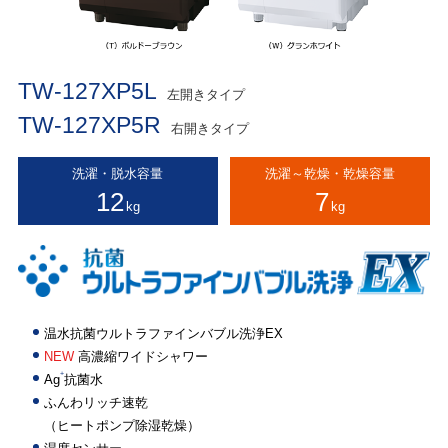
TW-127XP5L
左開きタイプ
TW-127XP5R
右開きタイプ
洗濯・脱水容量
洗濯～乾燥・乾燥容量
12
7
kg
kg
温水抗菌ウルトラファインバブル洗浄EX
NEW
高濃縮ワイドシャワー
+
Ag
抗菌水
ふんわリッチ速乾
（ヒートポンプ除湿乾燥）