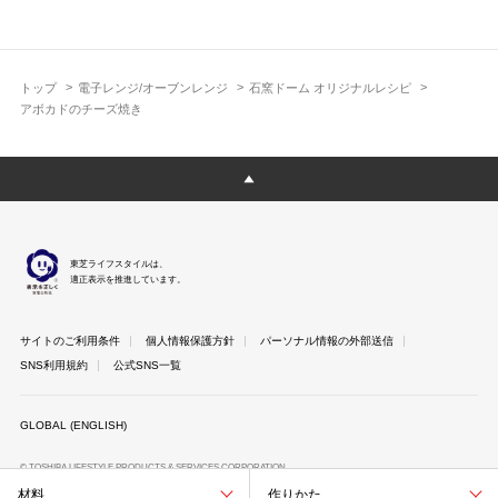
トップ
電子レンジ/オーブンレンジ
石窯ドーム オリジナルレシピ
アボカドのチーズ焼き
東芝ライフスタイルは、
適正表示を推進しています。
サイトのご利用条件
個人情報保護方針
パーソナル情報の外部送信
SNS利用規約
公式SNS一覧
GLOBAL (ENGLISH)
© TOSHIBA LIFESTYLE PRODUCTS & SERVICES CORPORATION
材料
作りかた