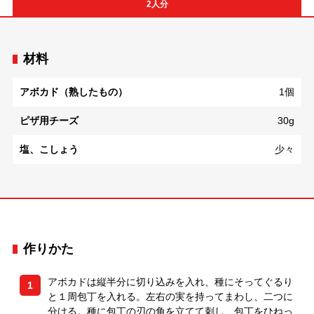
2人分
材料
アボカド（熟したもの）
1個
ピザ用チーズ
30g
塩、こしょう
少々
作りかた
アボカドは縦半分に切り込みを入れ、種にそってぐるり
1
と１周包丁を入れる。左右の実を持ってまわし、二つに
分ける。種に包丁の刃の角を立てて刺し、包丁をひねっ