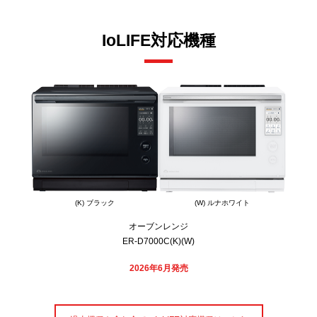
IoLIFE対応機種
(K) ブラック
(W) ルナホワイト
オーブンレンジ
ER-D7000C(K)(W)
2026年6月発売