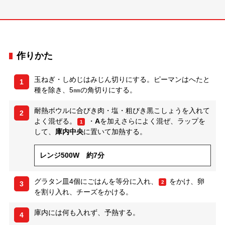
作りかた
玉ねぎ・しめじはみじん切りにする。ピーマンはへたと
1
種を除き、5㎜の角切りにする。
耐熱ボウルに合びき肉・塩・粗びき黒こしょうを入れて
2
よく混ぜる。
・
A
を加えさらによく混ぜ、ラップを
1
して、
庫内中央
に置いて加熱する。
レンジ500W 約7分
グラタン皿4個にごはんを等分に入れ、
をかけ、卵
2
3
を割り入れ、チーズをかける。
庫内には何も入れず、予熱する。
4