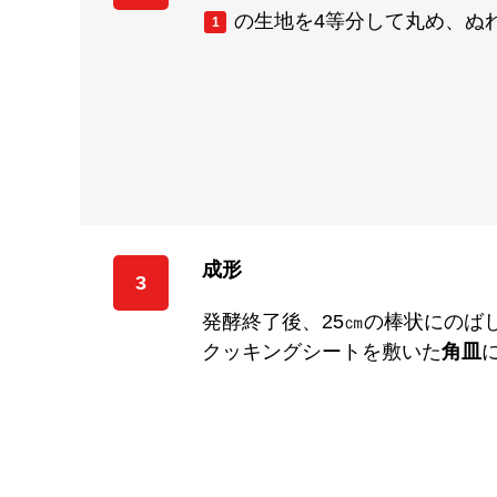
の生地を4等分して丸め、ぬ
1
成形
3
発酵終了後、25㎝の棒状にのば
クッキングシートを敷いた
角皿