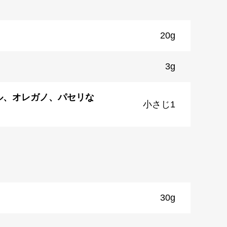
20g
3g
ル、オレガノ、パセリな
小さじ1
30g