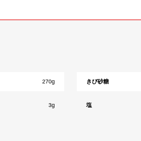
270g
きび砂糖
イ
3g
塩