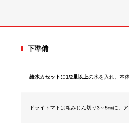
下準備
給水カセット
に
1/2量以上
の水を入れ、本
ドライトマトは粗みじん切り3～5㎜に、