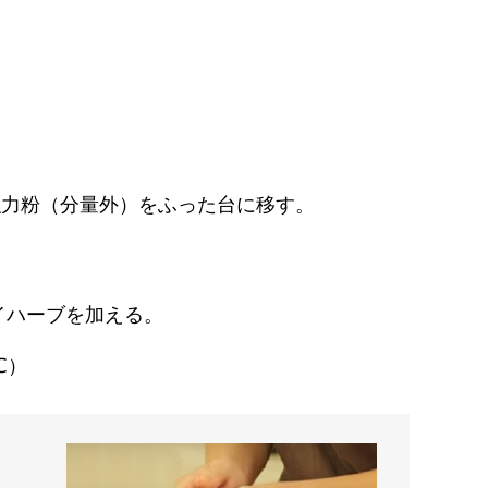
強力粉（分量外）をふった台に移す。
イハーブを加える。
℃）