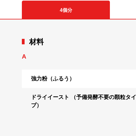
4個分
材料
A
強力粉（ふるう）
ドライイースト （予備発酵不要の顆粒タ
プ）