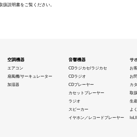
取扱説明書をご覧ください。
空調機器
音響機器
サ
エアコン
CDラジカセ/ラジカセ
お
扇風機/サーキュレーター
CDラジオ
お
加湿器
CDプレーヤー
カ
カセットプレーヤー
取
ラジオ
生
スピーカー
よ
イヤホン／レコードプレーヤー
Io