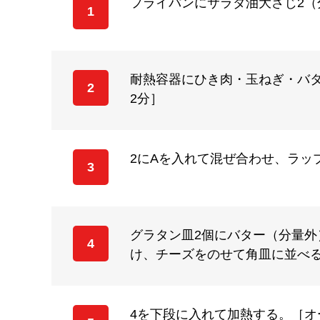
フライパンにサラダ油大さじ2
1
耐熱容器にひき肉・玉ねぎ・バタ
2
2分］
2にAを入れて混ぜ合わせ、ラッ
3
グラタン皿2個にバター（分量
4
け、チーズをのせて角皿に並べ
4を下段に入れて加熱する。［オー