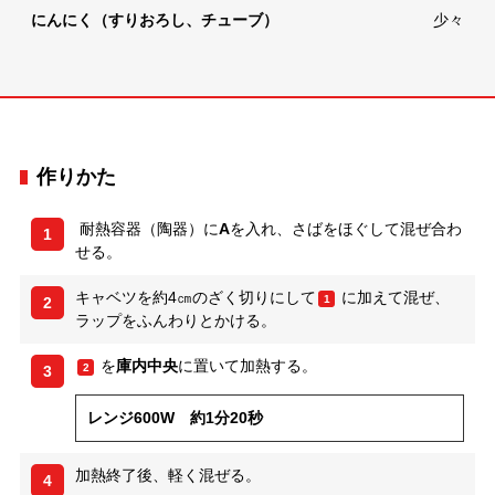
にんにく（すりおろし、チューブ）
少々
作りかた
耐熱容器（陶器）に
A
を入れ、さばをほぐして混ぜ合わ
1
せる。
キャベツを約4㎝のざく切りにして
に加えて混ぜ、
1
2
ラップをふんわりとかける。
を
庫内中央
に置いて加熱する。
2
3
レンジ600W 約1分20秒
加熱終了後、軽く混ぜる。
4