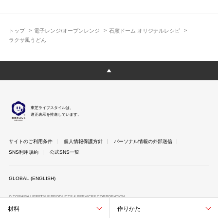
トップ
電子レンジ/オーブンレンジ
石窯ドーム オリジナルレシピ
ラクサ風うどん
東芝ライフスタイルは、
適正表示を推進しています。
サイトのご利用条件
個人情報保護方針
パーソナル情報の外部送信
SNS利用規約
公式SNS一覧
GLOBAL (ENGLISH)
© TOSHIBA LIFESTYLE PRODUCTS & SERVICES CORPORATION
材料
作りかた