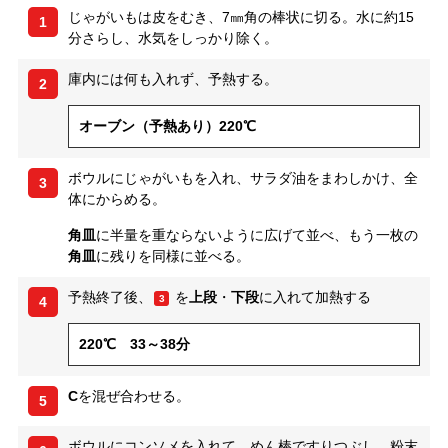
じゃがいもは皮をむき、7㎜角の棒状に切る。水に約15
1
分さらし、水気をしっかり除く。
庫内には何も入れず、予熱する。
2
オーブン（予熱あり）220℃
ボウルにじゃがいもを入れ、サラダ油をまわしかけ、全
3
体にからめる。
角皿
に半量を重ならないように広げて並べ、もう一枚の
角皿
に残りを同様に並べる。
予熱終了後、
を
上段
・
下段
に入れて加熱する
3
4
220℃ 33～38分
C
を混ぜ合わせる。
5
ボウルにコンソメを入れて、めん棒ですりつぶし、粉末