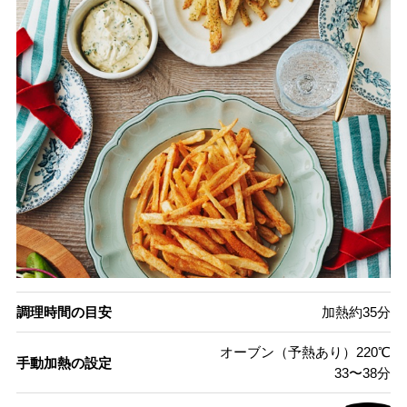
調理時間の目安
加熱約35分
オーブン（予熱あり）220℃
手動加熱の設定
33〜38分