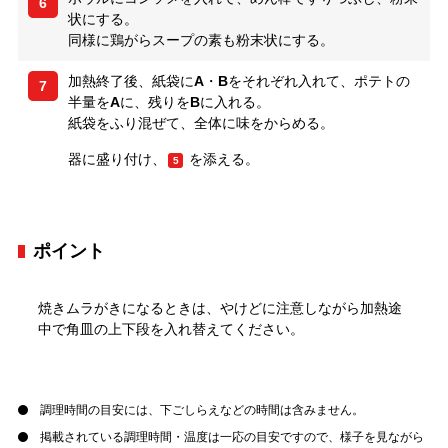
6
状にする。
同様に鶏がらスープの素も粉末状にする。
加熱終了後、紙袋に
A
・
B
をそれぞれ入れて、ポテトの
7
半量を
A
に、残りを
B
に入れる。
紙袋をふり混ぜて、全体に味をからめる。
器に盛り付け、
を添える。
5
ポイント
焼きムラがきになるときは、やけどに注意しながら加熱途
中で角皿の上下段を入れ替えてください。
調理時間の目安には、下ごしらえなどの時間は含みません。
掲載されている調理時間・温度は一応の目安ですので、様子を見ながら