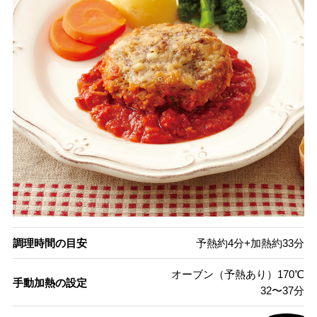
調理時間の目安
予熱約4分+加熱約33分
オーブン（予熱あり）170℃
手動加熱の設定
32〜37分