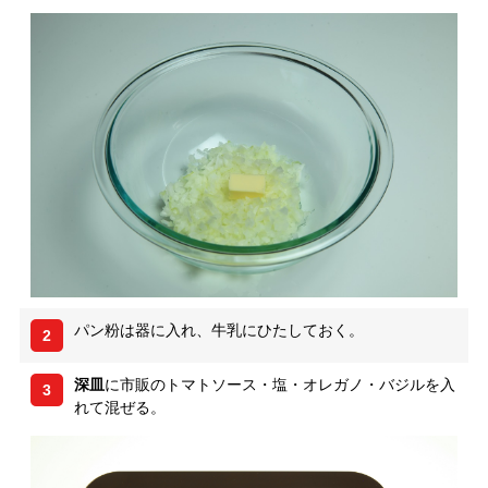
パン粉は器に入れ、牛乳にひたしておく。
2
深皿
に市販のトマトソース・塩・オレガノ・バジルを入
3
れて混ぜる。