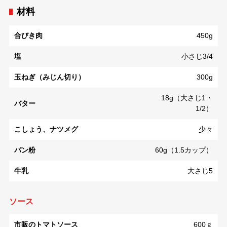
材料
合びき肉
450g
塩
小さじ3/4
玉ねぎ（みじん切り）
300g
18g（大さじ1・
バター
1/2）
こしょう、ナツメグ
少々
パン粉
60g（1.5カップ）
牛乳
大さじ5
ソース
市販のトマトソース
600ｇ