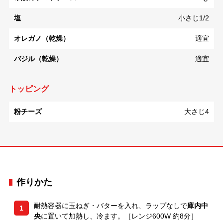
塩
小さじ1/2
オレガノ（乾燥）
適宜
バジル（乾燥）
適宜
トッピング
粉チーズ
大さじ4
作りかた
耐熱容器に玉ねぎ・バターを入れ、ラップなしで
庫内中
1
央
に置いて加熱し、冷ます。［レンジ600W 約8分］