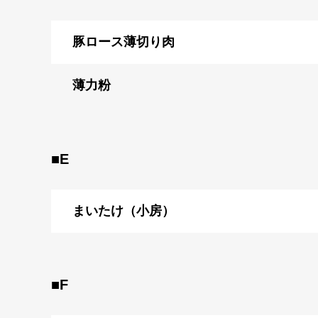
豚ロース薄切り肉
薄力粉
■E
まいたけ（小房）
■F