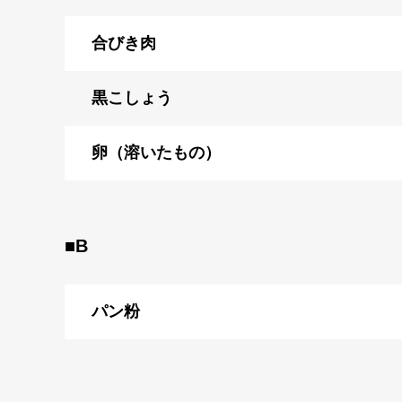
合びき肉
黒こしょう
卵（溶いたもの）
■B
パン粉