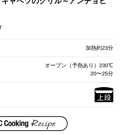
とキャベツのグリル～アンチョビ
す
加熱約23分
オーブン（予熱あり）230℃
20〜25分