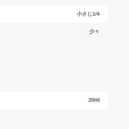
小さじ1/4
少々
20ml