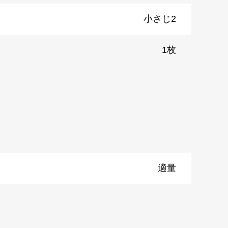
小さじ2
1枚
）
適量