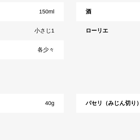
150ml
酒
小さじ1
ローリエ
各少々
40g
パセリ（みじん切り