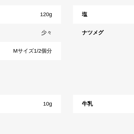
120g
塩
少々
ナツメグ
Mサイズ1/2個分
10g
牛乳