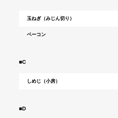
玉ねぎ（みじん切り）
ベーコン
■C
しめじ（小房）
■D