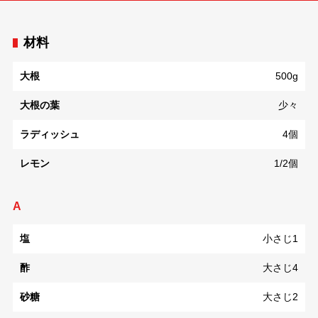
材料
大根
500g
大根の葉
少々
ラディッシュ
4個
レモン
1/2個
A
塩
小さじ1
酢
大さじ4
砂糖
大さじ2