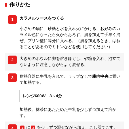
作りかた
カラメルソースをつくる
1
小さめの鍋に、砂糖と水を入れ火にかける。お好みのカ
ラメル色になったら火からおろす。湯を加えて手早く混
ぜ、プリン型に等分に入れる。（湯を加えるとき、はね
ることがあるのでミトンなどを使用してください）
大きめのボウルに卵を溶きほぐし、砂糖を入れ、泡立て
2
ないように注意しながらよく混ぜる。
耐熱容器に牛乳を入れて、ラップなしで
庫内中央
に置い
3
て加熱する。
レンジ600W 3～4分
加熱後、抹茶にあたためた牛乳を少しずつ加えて溶か
す。
に
を少しずつ混ぜながら加え、こし器でこす。
2
3
4