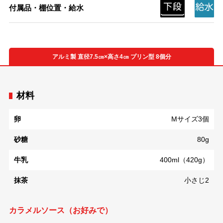
付属品・棚位置・給水
アルミ製 直径7.5㎝×高さ4㎝ プリン型 8個分
材料
卵
Mサイズ3個
砂糖
80g
牛乳
400ml（420g）
抹茶
小さじ2
カラメルソース（お好みで）