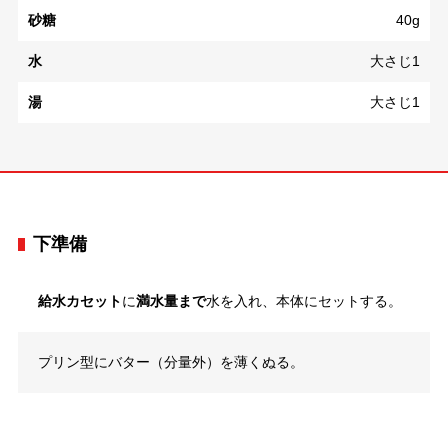
砂糖
40g
水
大さじ1
湯
大さじ1
下準備
給水カセット
に
満水量まで
水を入れ、本体にセットする。
プリン型にバター（分量外）を薄くぬる。