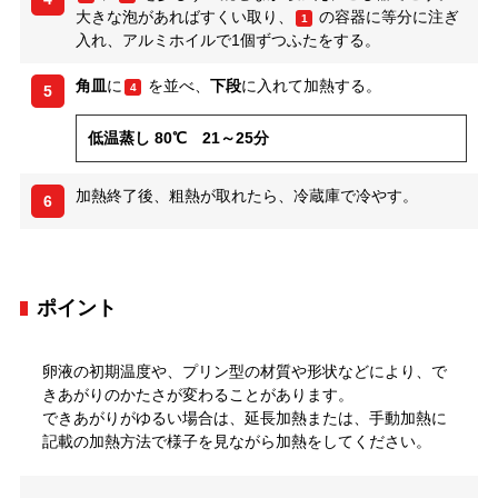
大きな泡があればすくい取り、
の容器に等分に注ぎ
1
入れ、アルミホイルで1個ずつふたをする。
角皿
に
を並べ、
下段
に入れて加熱する。
4
5
低温蒸し 80℃ 21～25分
加熱終了後、粗熱が取れたら、冷蔵庫で冷やす。
6
ポイント
卵液の初期温度や、プリン型の材質や形状などにより、で
きあがりのかたさが変わることがあります。
できあがりがゆるい場合は、延長加熱または、手動加熱に
記載の加熱方法で様子を見ながら加熱をしてください。